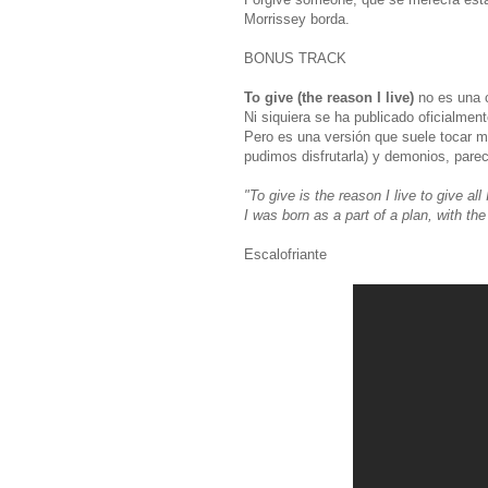
Morrissey borda.
BONUS TRACK
To give (the reason I live)
no es una 
Ni siquiera se ha publicado oficialmen
Pero es una versión que suele tocar m
pudimos disfrutarla) y demonios, parec
"To give is the reason I live to give all 
I was born as a part of a plan, with the
Escalofriante