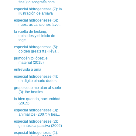
final): discografía com...
especial hidrogenesse (7): la
ilustración de amaya
especial hidrogenesse (6):
nuestras canciones favo...
la vuelta de looking,
episodes y el inicio de
toge...
especial hidrogenesse (5):
golden greats #1 (lléva...
primogénito lópez, el
material (2015)
entrevista a ama
especial hidrogenesse (4):
un dígito binario dudos...
grupos que me atan al suelo
(3): the beatles
la bien querida, nocturnidad
(2015)
especial hidrogenesse (3):
animalitos (2007) y bes...
especial hidrogenesse (2):
gimnàstica passiva (2002)
especial hidrogenesse (1):