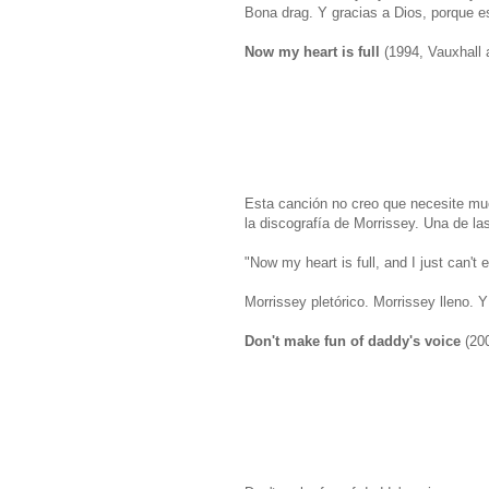
Bona drag. Y gracias a Dios, porque e
Now my heart is full
(1994, Vauxhall 
Esta canción no creo que necesite muc
la discografía de Morrissey. Una de l
"Now my heart is full, and I just can't e
Morrissey pletórico. Morrissey lleno. 
Don't make fun of daddy's voice
(200