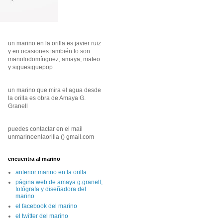
un marino en la orilla es javier ruiz
y en ocasiones también lo son
manolodomínguez, amaya, mateo
y siguesiguepop
un marino que mira el agua desde
la orilla es obra de Amaya G.
Granell
puedes contactar en el mail
unmarinoenlaorilla () gmail.com
encuentra al marino
anterior marino en la orilla
página web de amaya g.granell,
fotógrafa y diseñadora del
marino
el facebook del marino
el twitter del marino