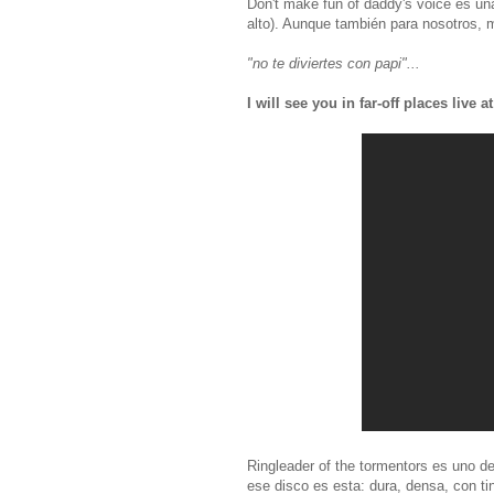
Don't make fun of daddy's voice es un
alto). Aunque también para nosotros, m
"no te diviertes con papi"...
I will see you in far-off places live
Ringleader of the tormentors es uno d
ese disco es esta: dura, densa, con t