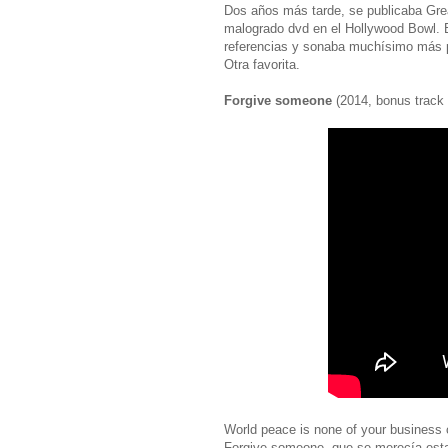
Dos años más tarde, se publicaba Grea
malogrado dvd en el Hollywood Bowl. Ent
referencias y sonaba muchísimo más 
Otra favorita.
Forgive someone
(2014, bonus track 
World peace is none of your business 
Forgive someone, que se merecía estar