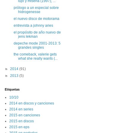
lujo y miseria (1997), ...
prólogo a un especial sobre
hidrogenesse
el nuevo disco de motorama
entrevista a johnny aries
el propósito de año nuevo de
jens lekman
depeche mode 2001-2013: 5
grandes singles
the comeback, valerie gets
what she really wants (...
►
2014
(91)
►
2013
(5)
Etiquetas
10/10
2014 en discos y canciones
2014 en series
2015 en canciones
2015 en discos
2015 en eps