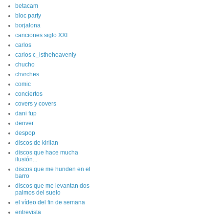
betacam
bloc party
borjalona
canciones siglo XXI
carlos
carlos c_istheheavenly
chucho
chvrches
comic
conciertos
covers y covers
dani fup
dënver
despop
discos de kirlian
discos que hace mucha
ilusión...
discos que me hunden en el
barro
discos que me levantan dos
palmos del suelo
el vídeo del fin de semana
entrevista