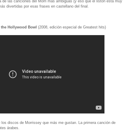
a de las canciones del Morri más ambiguas (y eso que el listón está muy
ás divertidas por esas frases en castellano del final.
 at the Hollywood Bowl
(2008, edición especial de Greatest hits)
e los discos de Morrissey que más me gustan. La primera canción de
intes árabes.