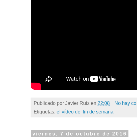
Publicado por
Javier Ruiz
en
22:08
No hay co
Etiquetas:
el vídeo del fin de semana
viernes, 7 de octubre de 2016