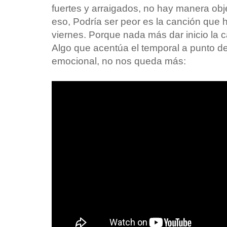
fuertes y arraigados, no hay manera obje
eso, Podría ser peor es la canción que 
viernes. Porque nada más dar inicio la 
Algo que acentúa el temporal a punto de
emocional, no nos queda más: