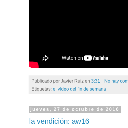
Publicado por
Javier Ruiz
en
3:31
No hay com
Etiquetas:
el vídeo del fin de semana
jueves, 27 de octubre de 2016
la vendición: aw16