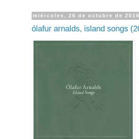
miércoles, 26 de octubre de 201
ólafur arnalds, island songs (