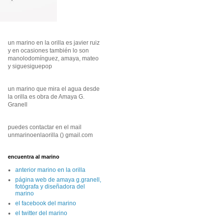
un marino en la orilla es javier ruiz
y en ocasiones también lo son
manolodomínguez, amaya, mateo
y siguesiguepop
un marino que mira el agua desde
la orilla es obra de Amaya G.
Granell
puedes contactar en el mail
unmarinoenlaorilla () gmail.com
encuentra al marino
anterior marino en la orilla
página web de amaya g.granell,
fotógrafa y diseñadora del
marino
el facebook del marino
el twitter del marino