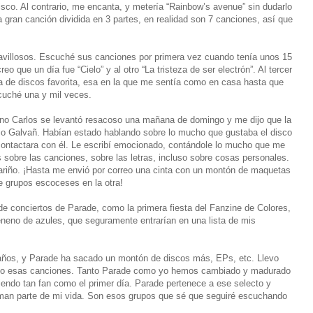
sco. Al contrario, me encanta, y metería “Rainbow’s avenue” sin dudarlo
 gran canción dividida en 3 partes, en realidad son 7 canciones, así que
avillosos. Escuché sus canciones por primera vez cuando tenía unos 15
eo que un día fue “Cielo” y al otro “La tristeza de ser electrón”. Al tercer
a de discos favorita, esa en la que me sentía como en casa hasta que
scuché una y mil veces.
o Carlos se levantó resacoso una mañana de domingo y me dijo que la
nio Galvañ. Habían estado hablando sobre lo mucho que gustaba el disco
 contactara con él. Le escribí emocionado, contándole lo mucho que me
 sobre las canciones, sobre las letras, incluso sobre cosas personales.
riño. ¡Hasta me envió por correo una cinta con un montón de maquetas
e grupos escoceses en la otra!
e conciertos de Parade, como la primera fiesta del Fanzine de Colores,
eneno de azules, que seguramente entrarían en una lista de mis
ños, y Parade ha sacado un montón de discos más, EPs, etc. Llevo
do esas canciones. Tanto Parade como yo hemos cambiado y madurado
endo tan fan como el primer día. Parade pertenece a ese selecto y
man parte de mi vida. Son esos grupos que sé que seguiré escuchando