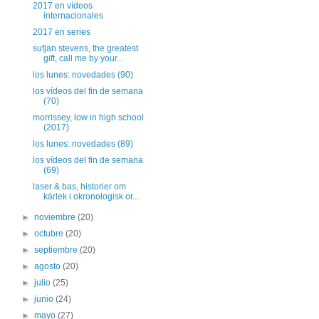
2017 en vídeos
internacionales
2017 en series
sufjan stevens, the greatest
gift, call me by your...
los lunes: novedades (90)
los vídeos del fin de semana
(70)
morrissey, low in high school
(2017)
los lunes: novedades (89)
los vídeos del fin de semana
(69)
laser & bas, historier om
kärlek i okronologisk or...
►
noviembre
(20)
►
octubre
(20)
►
septiembre
(20)
►
agosto
(20)
►
julio
(25)
►
junio
(24)
►
mayo
(27)