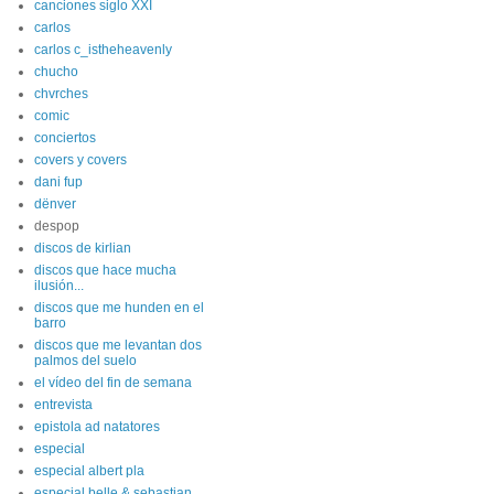
canciones siglo XXI
carlos
carlos c_istheheavenly
chucho
chvrches
comic
conciertos
covers y covers
dani fup
dënver
despop
discos de kirlian
discos que hace mucha
ilusión...
discos que me hunden en el
barro
discos que me levantan dos
palmos del suelo
el vídeo del fin de semana
entrevista
epistola ad natatores
especial
especial albert pla
especial belle & sebastian