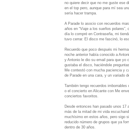
no quiere decir que no me guste ese di
en el top pero, aunque para mí sea una
sería hacer trampa.
A Parade lo asocio con recuerdos mar
años en “Viaje a los sueños polares”, cr
día lo compré en Contraseña, mi tiend
tuvo cerrar. El disco me fascinó, lo e
Recuerdo que poco después mi herman
noche anterior había conocido a Anto
y Antonio le dio su email para que yo
gustaba el disco, haciéndole preguntas
Me contestó con mucha paciencia y ca
de Parade en una cara, y un variado d
También tengo recuerdos imborrables d
o el concierto en Alicante con Me env
conciertos favoritos.
Desde entonces han pasado unos 17 a
más de la mitad de mi vida escuchan
muchísimo en estos años, pero sigo si
reducido número de grupos que ya for
dentro de 30 años.