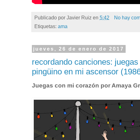
Publicado por
Javier Ruiz
en
5:42
No hay com
Etiquetas:
ama
jueves, 26 de enero de 2017
recordando canciones: juegas
pingüino en mi ascensor (198
Juegas con mi corazón por Amaya Gr