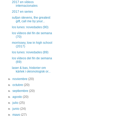
2017 en vídeos
internacionales
2017 en series
sufjan stevens, the greatest
gift, call me by your...
los lunes: novedades (90)
los vídeos del fin de semana
(70)
morrissey, low in high school
(2017)
los lunes: novedades (89)
los vídeos del fin de semana
(69)
laser & bas, historier om
kärlek i okronologisk or...
►
noviembre
(20)
►
octubre
(20)
►
septiembre
(20)
►
agosto
(20)
►
julio
(25)
►
junio
(24)
►
mayo
(27)