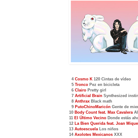
4
Cosmo K
120 Cintas de vídeo
5
Tronco
Pez en bicicleta
6
Clairo
Pretty girl
7
Artificial Brain
Synthesized insti
8
Anthrax
Black math
9
PutoChinoMaricón
Gente de mie
10
Body Count feat. Max Cavalera
Al
11
El Último Vecino
Donde estás ah
12
La Bien Querida feat. Joan Mique
13
Autoescuela
Los niños
14
Axolotes Mexicanos
XXX