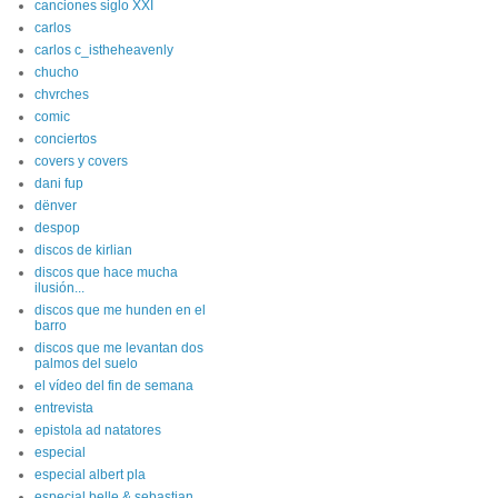
canciones siglo XXI
carlos
carlos c_istheheavenly
chucho
chvrches
comic
conciertos
covers y covers
dani fup
dënver
despop
discos de kirlian
discos que hace mucha
ilusión...
discos que me hunden en el
barro
discos que me levantan dos
palmos del suelo
el vídeo del fin de semana
entrevista
epistola ad natatores
especial
especial albert pla
especial belle & sebastian