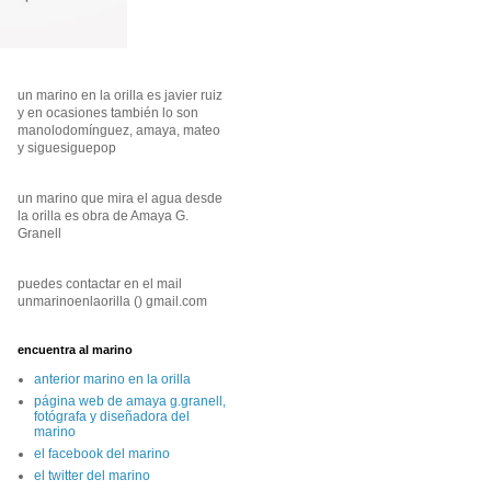
un marino en la orilla es javier ruiz
y en ocasiones también lo son
manolodomínguez, amaya, mateo
y siguesiguepop
un marino que mira el agua desde
la orilla es obra de Amaya G.
Granell
puedes contactar en el mail
unmarinoenlaorilla () gmail.com
encuentra al marino
anterior marino en la orilla
página web de amaya g.granell,
fotógrafa y diseñadora del
marino
el facebook del marino
el twitter del marino