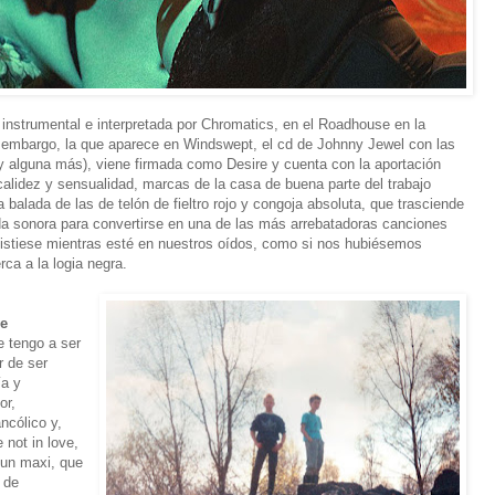
 instrumental e interpretada por Chromatics, en el Roadhouse en la
 embargo, la que aparece en Windswept, el cd de Johnny Jewel con las
(y alguna más), viene firmada como Desire y cuenta con la aportación
calidez y sensualidad, marcas de la casa de buena parte del trabajo
 balada de las de telón de fieltro rojo y congoja absoluta, que trasciende
da sonora para convertirse en una de las más arrebatadoras canciones
xistiese mientras esté en nuestros oídos, como si nos hubiésemos
rca a la logia negra.
ve
e tengo a ser
r de ser
ía y
or,
ncólico y,
 not in love,
 un maxi, que
 de