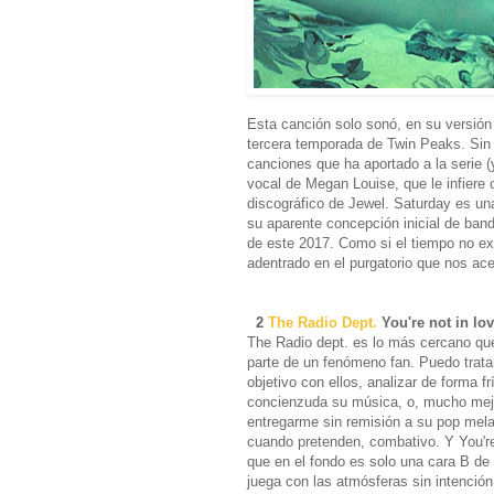
Esta canción solo sonó, en su versión
tercera temporada de Twin Peaks. Sin
canciones que ha aportado a la serie 
vocal de Megan Louise, que le infiere 
discográfico de Jewel. Saturday es una
su aparente concepción inicial de ban
de este 2017. Como si el tiempo no e
adentrado en el purgatorio que nos ace
2
T
he Radio Dept.
You're not in lo
The Radio dept. es lo más cercano qu
parte de un fenómeno fan. Puedo trata
objetivo con ellos, analizar de forma fr
concienzuda su música, o, mucho mej
entregarme sin remisión a su pop mela
cuando pretenden, combativo. Y You're
que en el fondo es solo una cara B de
juega con las atmósferas sin intención