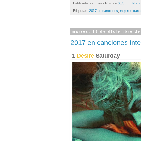
Publicado por
Javier Ruiz
en
6:33
No ha
Etiquetas:
2017 en canciones
,
mejores canc
martes, 19 de diciembre de
2017 en canciones int
1
Desire
Saturday