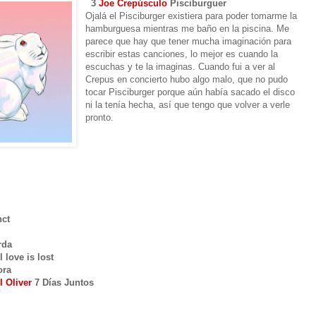
3
Joe Crepúsculo
Pisciburguer
Ojalá el Pisciburger existiera para poder tomarme la
hamburguesa mientras me baño en la piscina. Me
parece que hay que tener mucha imaginación para
escribir estas canciones, lo mejor es cuando la
escuchas y te la imaginas. Cuando fui a ver al
Crepus en concierto hubo algo malo, que no pudo
tocar Pisciburger porque aún había sacado el disco
ni la tenía hecha, así que tengo que volver a verle
pronto.
nct
rda
l love is lost
ora
l Oliver
7 Días Juntos