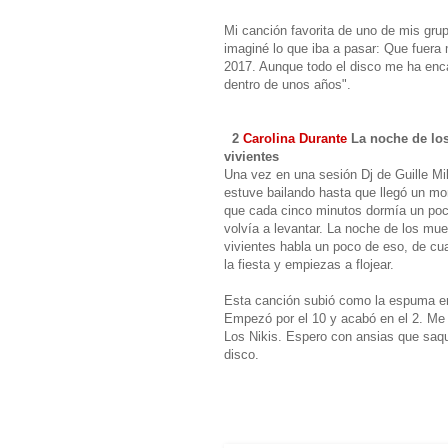
Mi canción favorita de uno de mis gru
imaginé lo que iba a pasar: Que fuera
2017. Aunque todo el disco me ha enca
dentro de unos años".
2
Carolina Durante
La noche de lo
vivientes
Una vez en una sesión Dj de Guille M
estuve bailando hasta que llegó un m
que cada cinco minutos dormía un po
volvía a levantar. La noche de los mue
vivientes habla un poco de eso, de c
la fiesta y empiezas a flojear.
Esta canción subió como la espuma en
Empezó por el 10 y acabó en el 2. Me
Los Nikis. Espero con ansias que saq
disco.