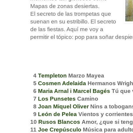
Mapas de zonas desiertas.
El secreto de las trompetas que
suenan en su estribillo. El secreto
de las fiestas. Aquí me voy a
permitir el tópico: pop para soñar despi
4
Templeton
Marzo Mayea
5
Cosmen Adelaida
Hermanos Wrig
6
Maria Arnal i Marcel Bagés
Tú que 
7
Los Punsetes
Camino
8
Joan Miquel Oliver
Nins a toboga
9
León de Pelea
Vientos y corriente
10
Rusos Blancos
Amor, ¿que si teng
11
Joe Crepúsculo
Música para adult