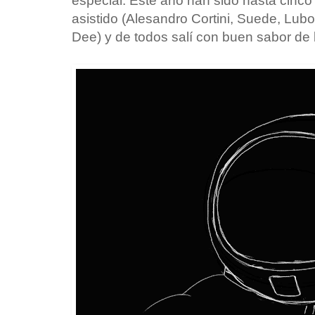
especial. Este año han sido hasta cinco 
asistido (Alesandro Cortini, Suede, Lub
Dee) y de todos salí con buen sabor de