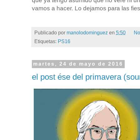
que ya tengo asumido que no veré ni un
vamos a hacer. Lo dejamos para las fies
Publicado por
manolodominguez
en
5:50
No
Etiquetas:
PS16
martes, 24 de mayo de 2016
el post ése del primavera (sou