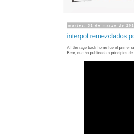
martes, 31 de marzo de 20
interpol remezclados p
All the rage back home fue el primer si
Bear, que ha publicado a principios d