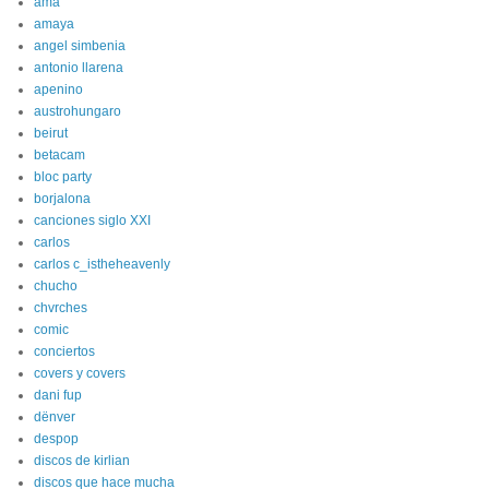
ama
amaya
angel simbenia
antonio llarena
apenino
austrohungaro
beirut
betacam
bloc party
borjalona
canciones siglo XXI
carlos
carlos c_istheheavenly
chucho
chvrches
comic
conciertos
covers y covers
dani fup
dënver
despop
discos de kirlian
discos que hace mucha