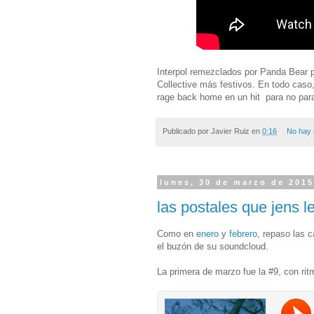
Interpol remezclados por Panda Bear p
Collective más festivos. En todo caso, 
rage back home en un hit para no para
Publicado por
Javier Ruiz
en
0:16
No hay 
lunes, 30 de marzo de 201
las postales que jens
Como en
enero
y
febrero
, repaso las 
el buzón de su soundcloud.
La primera de marzo fue la #9, con rit