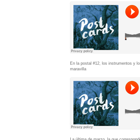
En la postal #12, los instrumentos y 
maravilla
La última de marzo, la que corresponde