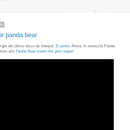
15
or panda bear
ngle del último disco de Interpol,
El pintor
. Ahora, lo remezcla Panda
e este año
Panda Bear meets the grim reaper
: