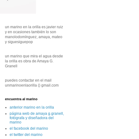
un marino en la orilla es javier ruiz
y en ocasiones también lo son
manolodomínguez, amaya, mateo
y siguesiguepop
un marino que mira el agua desde
la orilla es obra de Amaya G.
Granell
puedes contactar en el mail
unmarinoenlaorilla () gmail.com
encuentra al marino
anterior marino en la orilla
página web de amaya g.granell,
fotógrafa y diseñadora del
marino
el facebook del marino
el twitter del marino