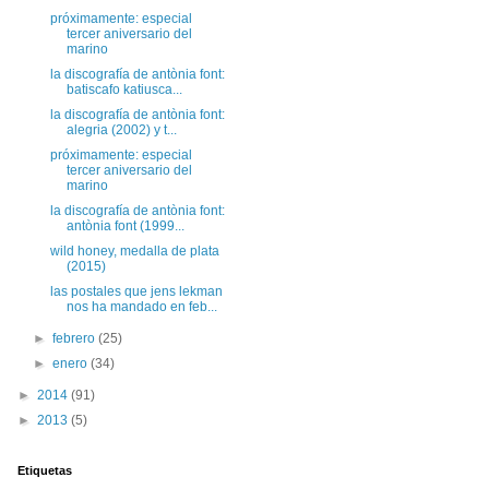
próximamente: especial
tercer aniversario del
marino
la discografía de antònia font:
batiscafo katiusca...
la discografía de antònia font:
alegria (2002) y t...
próximamente: especial
tercer aniversario del
marino
la discografía de antònia font:
antònia font (1999...
wild honey, medalla de plata
(2015)
las postales que jens lekman
nos ha mandado en feb...
►
febrero
(25)
►
enero
(34)
►
2014
(91)
►
2013
(5)
Etiquetas