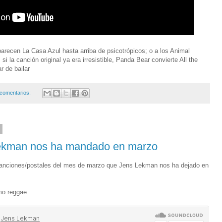
arecen La Casa Azul hasta arriba de psicotrópicos; o a los Animal
si la canción original ya era irresistible, Panda Bear convierte All the
r de bailar
comentarios:
5
 lekman nos ha mandado en marzo
canciones/postales del mes de marzo que Jens Lekman nos ha dejado en
mo reggae.