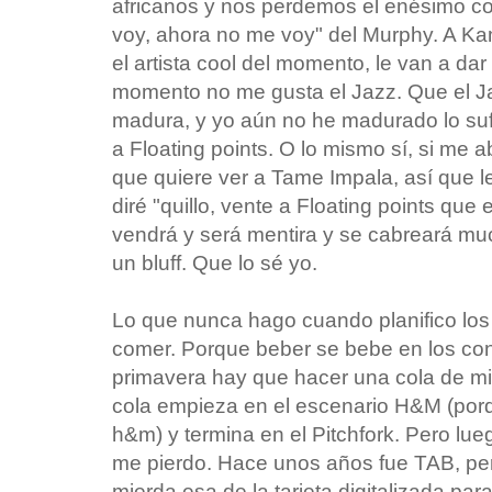
africanos y nos perdemos el enésimo con
voy, ahora no me voy" del Murphy. A K
el artista cool del momento, le van a da
momento no me gusta el Jazz. Que el J
madura, y yo aún no he madurado lo suf
a Floating points. O lo mismo sí, si me 
que quiere ver a Tame Impala, así que 
diré "quillo, vente a Floating points que
vendrá y será mentira y se cabreará m
un bluff. Que lo sé yo.
Lo que nunca hago cuando planifico los 
comer. Porque beber se bebe en los con
primavera hay que hacer una cola de mil
cola empieza en el escenario H&M (por
h&m) y termina en el Pitchfork. Pero lue
me pierdo. Hace unos años fue TAB, pero
mierda esa de la tarjeta digitalizada pa