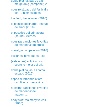
doble pletina, pati de cas
metge dolç (campanet) 2...
nuestro sábado del festival y
los 10 himnos de est...
the field, the follower (2016)
el palacio de linares, ataque
de amor (2016)
el post ése del primavera
(sound). viernes
nuestras canciones favoritas
de madonna: de erotic...
manel, jo competeixo (2016)
los lunes: novedades (18)
(este no es) el típico post
sobre lo mejor del pri...
doble pletina, así es como
escapó (2016)
especial fernando alfaro,
cap.6. una nueva vida: l...
nuestras canciones favoritas
de madonna: de
madonn...
andy stott, too many voices
(2016)