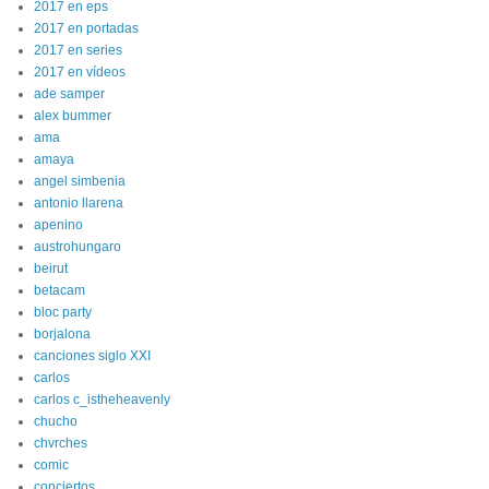
2017 en eps
2017 en portadas
2017 en series
2017 en vídeos
ade samper
alex bummer
ama
amaya
angel simbenia
antonio llarena
apenino
austrohungaro
beirut
betacam
bloc party
borjalona
canciones siglo XXI
carlos
carlos c_istheheavenly
chucho
chvrches
comic
conciertos