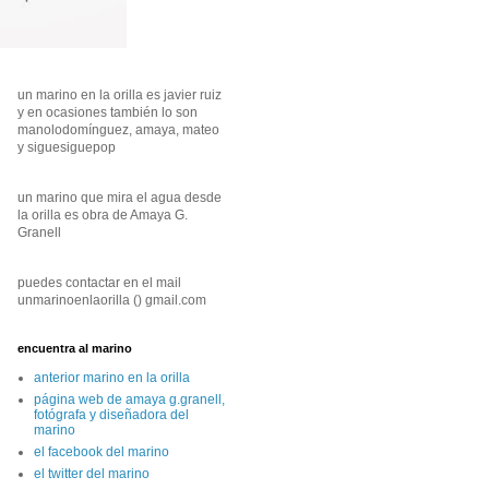
un marino en la orilla es javier ruiz
y en ocasiones también lo son
manolodomínguez, amaya, mateo
y siguesiguepop
un marino que mira el agua desde
la orilla es obra de Amaya G.
Granell
puedes contactar en el mail
unmarinoenlaorilla () gmail.com
encuentra al marino
anterior marino en la orilla
página web de amaya g.granell,
fotógrafa y diseñadora del
marino
el facebook del marino
el twitter del marino