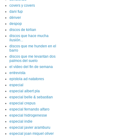
covers y covers
dani fup
dënver
despop
discos de kirlian
discos que hace mucha
ilusión...
discos que me hunden en el
barro
discos que me levantan dos
palmos del suelo
el vídeo del fin de semana
entrevista
epistola ad natatores
especial
especial albert pla
especial belle & sebastian
especial crepus
especial fernando alfaro
especial hidrogenesse
especial indie
especial javier aramburu
especial joan miquel oliver