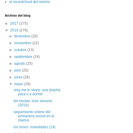
el soundcloud del marino
Archivo del blog
►
2017
(275)
▼
2016
(278)
►
diciembre
(20)
►
noviembre
(22)
►
octubre
(13)
►
septiembre
(24)
►
agosto
(25)
►
julio
(25)
►
junio
(29)
▼
mayo
(28)
sing me to sleep: una playlist
para ir a dormir
tim hecker, love streams
(2016)
seguimiento online del
primavera sound en el
marino
los lunes: novedades (19)