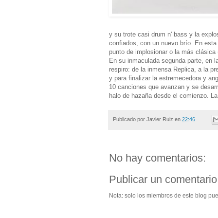
y su trote casi drum n' bass y la exp
confiados, con un nuevo brío. En esta 
punto de implosionar o la más clásica
En su inmaculada segunda parte, en la
respiro: de la inmensa Replica, a la pr
y para finalizar la estremecedora y ang
10 canciones que avanzan y se desarro
halo de hazaña desde el comienzo. La
Publicado por
Javier Ruiz
en
22:46
No hay comentarios:
Publicar un comentario
Nota: solo los miembros de este blog pu