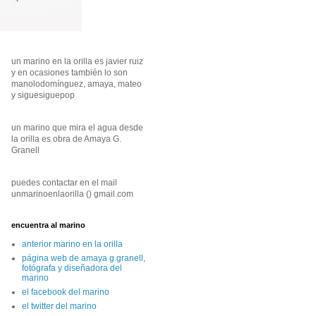
un marino en la orilla es javier ruiz
y en ocasiones también lo son
manolodomínguez, amaya, mateo
y siguesiguepop
un marino que mira el agua desde
la orilla es obra de Amaya G.
Granell
puedes contactar en el mail
unmarinoenlaorilla () gmail.com
encuentra al marino
anterior marino en la orilla
página web de amaya g.granell,
fotógrafa y diseñadora del
marino
el facebook del marino
el twitter del marino