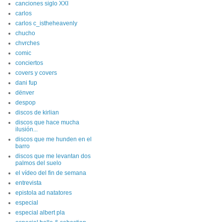
canciones siglo XXI
carlos
carlos c_istheheavenly
chucho
chvrches
comic
conciertos
covers y covers
dani fup
dënver
despop
discos de kirlian
discos que hace mucha
ilusión...
discos que me hunden en el
barro
discos que me levantan dos
palmos del suelo
el vídeo del fin de semana
entrevista
epistola ad natatores
especial
especial albert pla