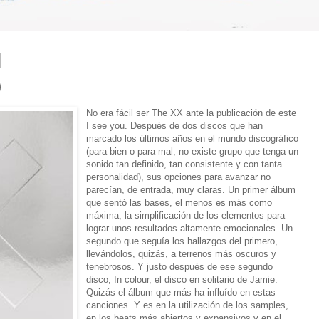
)
No era fácil ser The XX ante la publicación de este
I see you. Después de dos discos que han
marcado los últimos años en el mundo discográfico
(para bien o para mal, no existe grupo que tenga un
sonido tan definido, tan consistente y con tanta
personalidad), sus opciones para avanzar no
parecían, de entrada, muy claras. Un primer álbum
que sentó las bases, el menos es más como
máxima, la simplificación de los elementos para
lograr unos resultados altamente emocionales. Un
segundo que seguía los hallazgos del primero,
llevándolos, quizás, a terrenos más oscuros y
tenebrosos. Y justo después de ese segundo
disco, In colour, el disco en solitario de Jamie.
Quizás el álbum que más ha influído en estas
canciones. Y es en la utilización de los samples,
en los beats más abiertos y expansivos y en el