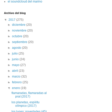
el soundcloud del marino
Archivo del blog
▼
2017
(275)
►
diciembre
(20)
►
noviembre
(20)
►
octubre
(20)
►
septiembre
(20)
►
agosto
(20)
►
julio
(25)
►
junio
(24)
►
mayo
(27)
►
abril
(23)
►
marzo
(32)
►
febrero
(25)
▼
enero
(19)
flamaradas, flamaradas al
prat (2017)
los planetas, espíritu
olímpico (2017)
los lunes: novedades (45)