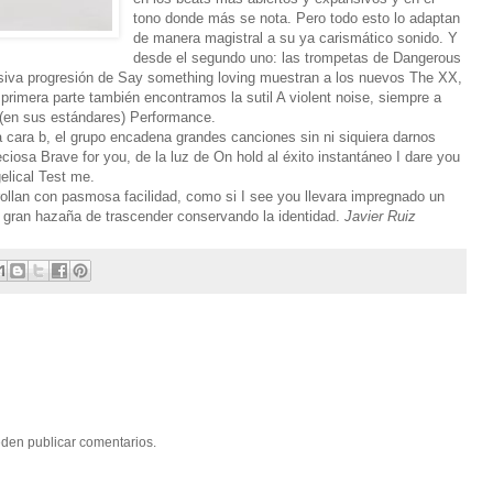
tono donde más se nota. Pero todo esto lo adaptan
de manera magistral a su ya carismático sonido. Y
desde el segundo uno: las trompetas de Dangerous
losiva progresión de Say something loving muestran a los nuevos The XX,
primera parte también encontramos la sutil A violent noise, siempre a
 (en sus estándares) Performance.
 cara b, el grupo encadena grandes canciones sin ni siquiera darnos
eciosa Brave for you, de la luz de On hold al éxito instantáneo I dare you
elical Test me.
llan con pasmosa facilidad, como si I see you llevara impregnado un
 gran hazaña de trascender conservando la identidad.
Javier Ruiz
eden publicar comentarios.