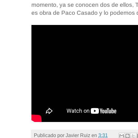
momento, ya se conocen dos de ellos, T
es obra de Paco Casado y lo podemos di
Publicado por
Javier Ruiz
en
3:31