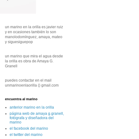
un marino en la orilla es javier ruiz
y en ocasiones también lo son
manolodomínguez, amaya, mateo
y siguesiguepop
un marino que mira el agua desde
la orilla es obra de Amaya G.
Granell
puedes contactar en el mail
unmarinoenlaorilla () gmail.com
encuentra al marino
anterior marino en la orilla
página web de amaya g.granell,
fotógrafa y diseñadora del
marino
el facebook del marino
el twitter del marino