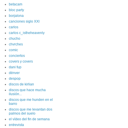
betacam
bloc party
borjalona
canciones siglo XXI
carlos
carlos c_istheheavenly
chucho
chvrches
comic
conciertos
covers y covers
dani fup
dënver
despop
discos de kirlian
discos que hace mucha
ilusión...
discos que me hunden en el
barro
discos que me levantan dos
palmos del suelo
el vídeo del fin de semana
entrevista