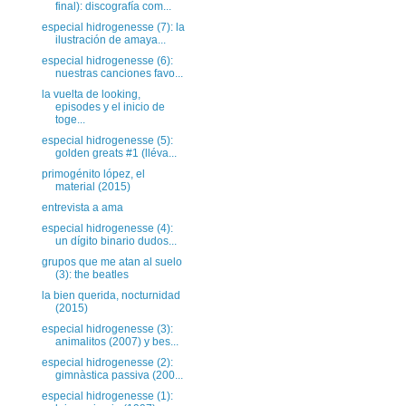
final): discografía com...
especial hidrogenesse (7): la
ilustración de amaya...
especial hidrogenesse (6):
nuestras canciones favo...
la vuelta de looking,
episodes y el inicio de
toge...
especial hidrogenesse (5):
golden greats #1 (lléva...
primogénito lópez, el
material (2015)
entrevista a ama
especial hidrogenesse (4):
un dígito binario dudos...
grupos que me atan al suelo
(3): the beatles
la bien querida, nocturnidad
(2015)
especial hidrogenesse (3):
animalitos (2007) y bes...
especial hidrogenesse (2):
gimnàstica passiva (200...
especial hidrogenesse (1):