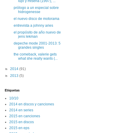
lujo y miseria (1997), ...
prólogo a un especial sobre
hidrogenesse
el nuevo disco de motorama
entrevista a johnny aries
el propósito de año nuevo de
jens lekman
depeche mode 2001-2013: 5
grandes singles
the comeback, valerie gets
what she really wants (...
►
2014
(91)
►
2013
(5)
Etiquetas
10/10
2014 en discos y canciones
2014 en series
2015 en canciones
2015 en discos
2015 en eps