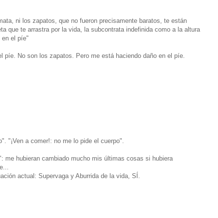
mata, ni los zapatos, que no fueron precisamente baratos, te están
a que te arrastra por la vida, la subcontrata indefinida como a la altura
 en el píe"
el píe. No son los zapatos. Pero me está haciendo daño en el píe.
o". "¡Ven a comer!: no me lo pide el cuerpo".
": me hubieran cambiado mucho mis últimas cosas si hubiera
...
uación actual: Supervaga y Aburrida de la vida, SÍ.