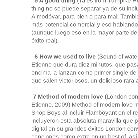
5 A good thing
(Tales from Turnpike H
thing no se puede separar ya de su incl
Almodóvar, para bien o para mal. Tamb
más potencial comercial y eso hablando 
(aunque luego eso en la mayor parte del
éxito real).
6 How we used to live
(Sound of wate
Etienne que dura diez minutos, que pasa
encima la lanzan como primer single de u
que salen victoriosos, un delicioso rara 
7 Method of modern love
(London conv
Etienne, 2009) Method of modern love m
Shop Boys al incluir Flamboyant en el re
incluyeron esta absoluta maravilla que 
digital en su grandes éxitos London co
canciones como extra en un best of, así 