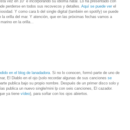
sta vez en 10" e incorporando su idioma natal. Lo ha presentado con
nde perderse en todos sus recovecos y detalles.
Aquí se puede ver
el
iosidad. Y como cara b del single digital (también en spotify) se puede
 la orilla del mar. Y atención, que en las próximas fechas vamos a
o en un marino en la orilla...
ndido en el blog de lanadadora
. Si no lo conocen, formó parte de uno de
 mar, El Diablo en el ojo (solo recordar algunas de sus canciones
se
parte publica bajo su propio nombre. Después de un primer disco solo y
días publica un nuevo single/mini lp con seis canciones, El cazador.
(que ya tiene
vídeo
), para soñar con los ojos abiertos.