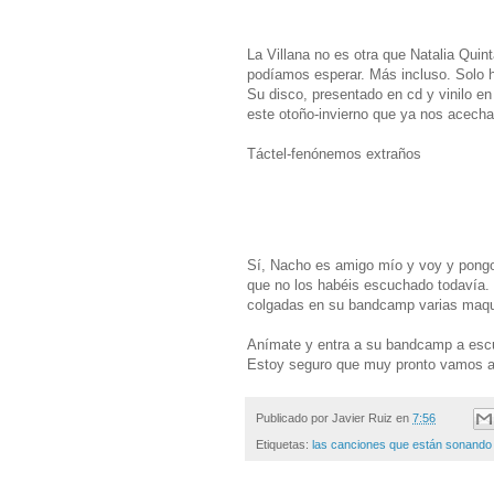
La Villana no es otra que Natalia Qui
podíamos esperar. Más incluso. Solo 
Su disco, presentado en cd y vinilo e
este otoño-invierno que ya nos acecha
Táctel-fenónemos extraños
Sí, Nacho es amigo mío y voy y pongo
que no los habéis escuchado todavía.
colgadas en su bandcamp varias maqu
Anímate y entra a su bandcamp a escuc
Estoy seguro que muy pronto vamos a vo
Publicado por
Javier Ruiz
en
7:56
Etiquetas:
las canciones que están sonando