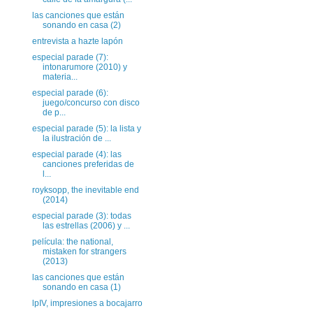
las canciones que están
sonando en casa (2)
entrevista a hazte lapón
especial parade (7):
intonarumore (2010) y
materia...
especial parade (6):
juego/concurso con disco
de p...
especial parade (5): la lista y
la ilustración de ...
especial parade (4): las
canciones preferidas de
l...
royksopp, the inevitable end
(2014)
especial parade (3): todas
las estrellas (2006) y ...
película: the national,
mistaken for strangers
(2013)
las canciones que están
sonando en casa (1)
lpIV, impresiones a bocajarro