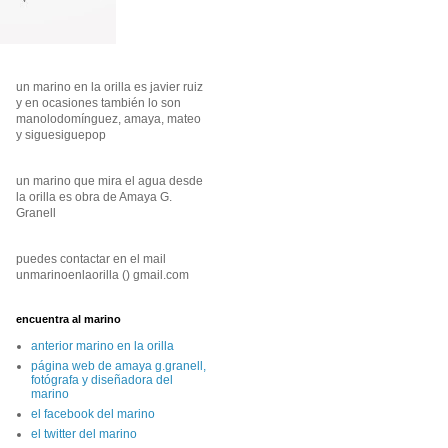
un marino en la orilla es javier ruiz
y en ocasiones también lo son
manolodomínguez, amaya, mateo
y siguesiguepop
un marino que mira el agua desde
la orilla es obra de Amaya G.
Granell
puedes contactar en el mail
unmarinoenlaorilla () gmail.com
encuentra al marino
anterior marino en la orilla
página web de amaya g.granell,
fotógrafa y diseñadora del
marino
el facebook del marino
el twitter del marino