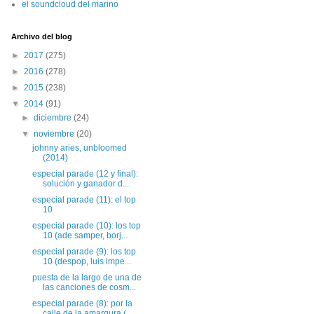
el soundcloud del marino
Archivo del blog
►
2017
(275)
►
2016
(278)
►
2015
(238)
▼
2014
(91)
►
diciembre
(24)
▼
noviembre
(20)
johnny aries, unbloomed
(2014)
especial parade (12 y final):
solución y ganador d...
especial parade (11): el top
10
especial parade (10): los top
10 (ade samper, borj...
especial parade (9): los top
10 (despop, luis impe...
puesta de la largo de una de
las canciones de cosm...
especial parade (8): por la
calle de la amargura (...