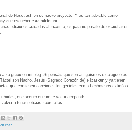
ntanal de Nosoträsh en su nuevo proyecto. Y es tan adorable como
hay que escuchar esta miniatura.
n unas ediciones cuidadas al máximo, es para no pararlo de escuchar en
.
 a su grupo en mi blog. Si pensáis que son amiguismos o colegueo es
 Táctel son Nacho, Jesús (Sagrado Corazón de) e Izaskun y ya tienen
etas que contienen canciones tan geniales como Fenómenos extraños.
harlos, que seguro que no te vas a arrepentir.
lver a tener noticias sobre ellos...
 en casa