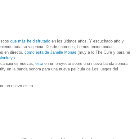
discos
que más he disfrutado
en los últimos años. Y escuchado año y
eniendo toda su vigencia. Desde entonces, hemos tenido pocas
es en directo,
como esta de Janelle Monáe
(muy a lo The Cure y para mí
 Monkeys
.
s canciones nuevas,
esta
en un proyecto sobre una nueva banda sonora
tify en la banda sonora para una nueva película de Los juegos del
can un nuevo disco.