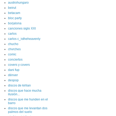
austrohungaro
beirut
betacam
bloc party
borjalona
canciones siglo XXI
carlos
carlos c_istheheavenly
chucho
chvrches
comic
conciertos
covers y covers
dani fup
dënver
despop
discos de kirlian
discos que hace mucha
ilusión...
discos que me hunden en el
barro
discos que me levantan dos
palmos del suelo