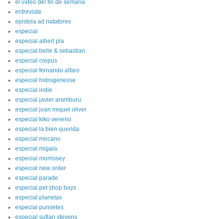
el vídeo del fin de semana
entrevista
epistola ad natatores
especial
especial albert pla
especial belle & sebastian
especial crepus
especial fernando alfaro
especial hidrogenesse
especial indie
especial javier aramburu
especial joan miquel oliver
especial kiko veneno
especial la bien querida
especial mecano
especial migala
especial morrissey
especial new order
especial parade
especial pet shop boys
especial planetas
especial punsetes
especial sufjan stevens