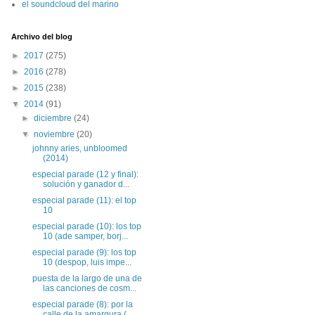
el soundcloud del marino
Archivo del blog
►
2017
(275)
►
2016
(278)
►
2015
(238)
▼
2014
(91)
►
diciembre
(24)
▼
noviembre
(20)
johnny aries, unbloomed
(2014)
especial parade (12 y final):
solución y ganador d...
especial parade (11): el top
10
especial parade (10): los top
10 (ade samper, borj...
especial parade (9): los top
10 (despop, luis impe...
puesta de la largo de una de
las canciones de cosm...
especial parade (8): por la
calle de la amargura (...