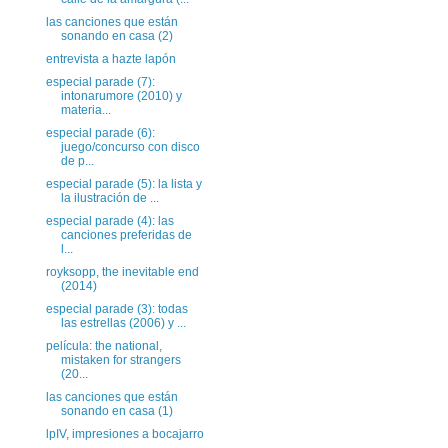
las canciones que están
sonando en casa (2)
entrevista a hazte lapón
especial parade (7):
intonarumore (2010) y
materia...
especial parade (6):
juego/concurso con disco
de p...
especial parade (5): la lista y
la ilustración de ...
especial parade (4): las
canciones preferidas de
l...
royksopp, the inevitable end
(2014)
especial parade (3): todas
las estrellas (2006) y ...
película: the national,
mistaken for strangers
(20...
las canciones que están
sonando en casa (1)
lpIV, impresiones a bocajarro