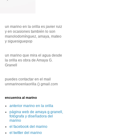
un marino en la orilla es javier ruiz
y en ocasiones también lo son
manolodomínguez, amaya, mateo
y siguesiguepop
un marino que mira el agua desde
la orilla es obra de Amaya G.
Granell
puedes contactar en el mail
unmarinoenlaorilla () gmail.com
encuentra al marino
anterior marino en la orilla
página web de amaya g.granell,
fotógrafa y diseñadora del
marino
el facebook del marino
el twitter del marino