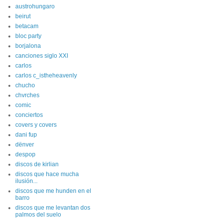
austrohungaro
beirut
betacam
bloc party
borjalona
canciones siglo XXI
carlos
carlos c_istheheavenly
chucho
chvrches
comic
conciertos
covers y covers
dani fup
dënver
despop
discos de kirlian
discos que hace mucha
ilusión...
discos que me hunden en el
barro
discos que me levantan dos
palmos del suelo