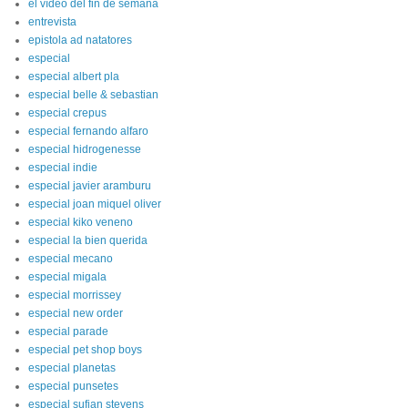
el vídeo del fin de semana
entrevista
epistola ad natatores
especial
especial albert pla
especial belle & sebastian
especial crepus
especial fernando alfaro
especial hidrogenesse
especial indie
especial javier aramburu
especial joan miquel oliver
especial kiko veneno
especial la bien querida
especial mecano
especial migala
especial morrissey
especial new order
especial parade
especial pet shop boys
especial planetas
especial punsetes
especial sufjan stevens