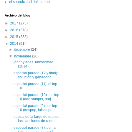
el soundcloud del marino
Archivo del blog
►
2017
(275)
►
2016
(278)
►
2015
(238)
▼
2014
(91)
►
diciembre
(24)
▼
noviembre
(20)
johnny aries, unbloomed
(2014)
especial parade (12 y final):
solución y ganador d...
especial parade (11): el top
10
especial parade (10): los top
10 (ade samper, borj...
especial parade (9): los top
10 (despop, luis impe...
puesta de la largo de una de
las canciones de cosm...
especial parade (8): por la
calle de la amargura (...