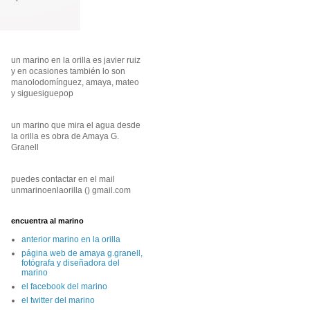
un marino en la orilla es javier ruiz
y en ocasiones también lo son
manolodomínguez, amaya, mateo
y siguesiguepop
un marino que mira el agua desde
la orilla es obra de Amaya G.
Granell
puedes contactar en el mail
unmarinoenlaorilla () gmail.com
encuentra al marino
anterior marino en la orilla
página web de amaya g.granell,
fotógrafa y diseñadora del
marino
el facebook del marino
el twitter del marino