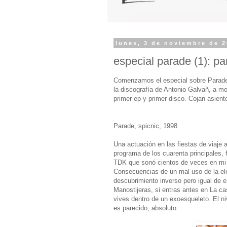
lunes, 3 de noviembre de 
especial parade (1): p
Comenzamos el especial sobre Parade 
la discografía de Antonio Galvañ, a m
primer ep y primer disco. Cojan asie
Parade, spicnic, 1998
Una actuación en las fiestas de viaje a
programa de los cuarenta principales,
TDK que sonó cientos de veces en mi 
Consecuencias de un mal uso de la ele
descubrimiento inverso pero igual de 
Manostijeras, si entras antes en La ca
vives dentro de un exoesqueleto. El ni
es parecido, absoluto.