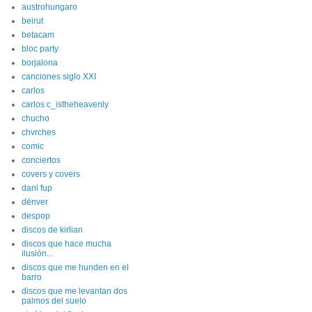
austrohungaro
beirut
betacam
bloc party
borjalona
canciones siglo XXI
carlos
carlos c_istheheavenly
chucho
chvrches
comic
conciertos
covers y covers
dani fup
dënver
despop
discos de kirlian
discos que hace mucha
ilusión...
discos que me hunden en el
barro
discos que me levantan dos
palmos del suelo