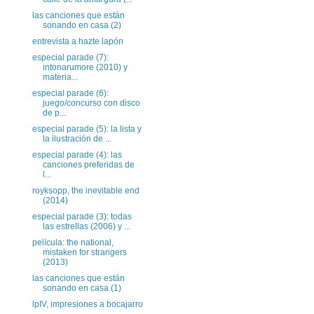
las canciones que están
sonando en casa (2)
entrevista a hazte lapón
especial parade (7):
intonarumore (2010) y
materia...
especial parade (6):
juego/concurso con disco
de p...
especial parade (5): la lista y
la ilustración de ...
especial parade (4): las
canciones preferidas de
l...
royksopp, the inevitable end
(2014)
especial parade (3): todas
las estrellas (2006) y ...
película: the national,
mistaken for strangers
(2013)
las canciones que están
sonando en casa (1)
lpIV, impresiones a bocajarro