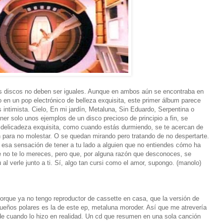
os discos no deben ser iguales. Aunque en ambos aún se encontraba en
 en un pop electrónico de belleza exquisita, este primer álbum parece
intimista. Cielo, En mi jardín, Metaluna, Sin Eduardo, Serpentina o
oner solo unos ejemplos de un disco precioso de principio a fin, se
delicadeza exquisita, como cuando estás durmiendo, se te acercan de
n para no molestar. O se quedan mirando pero tratando de no despertarte.
 esa sensación de tener a tu lado a alguien que no entiendes cómo ha
ue no te lo mereces, pero que, por alguna razón que desconoces, se
ú al verle junto a ti. Sí, algo tan cursi como el amor, supongo. (manolo)
orque ya no tengo reproductor de cassette en casa, que la versión de
sueños polares es la de este ep, metaluna moroder. Así que me atrevería
 de cuando lo hizo en realidad. Un cd que resumen en una sola canción