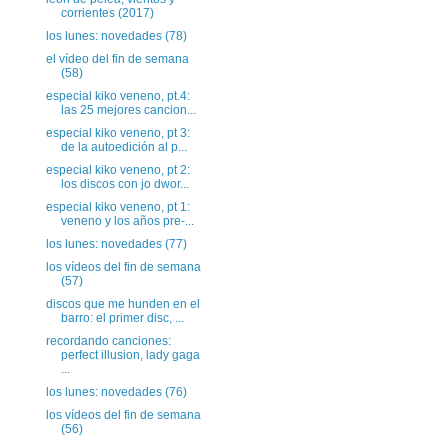
corrientes (2017)
los lunes: novedades (78)
el vídeo del fin de semana
(58)
especial kiko veneno, pt.4:
las 25 mejores cancion...
especial kiko veneno, pt 3:
de la autoedición al p...
especial kiko veneno, pt 2:
los discos con jo dwor...
especial kiko veneno, pt 1:
veneno y los años pre-...
los lunes: novedades (77)
los vídeos del fin de semana
(57)
discos que me hunden en el
barro: el primer disc, ...
recordando canciones:
perfect illusion, lady gaga
...
los lunes: novedades (76)
los vídeos del fin de semana
(56)