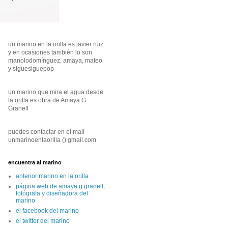
un marino en la orilla es javier ruiz
y en ocasiones también lo son
manolodomínguez, amaya, mateo
y siguesiguepop
un marino que mira el agua desde
la orilla es obra de Amaya G.
Granell
puedes contactar en el mail
unmarinoenlaorilla () gmail.com
encuentra al marino
anterior marino en la orilla
página web de amaya g.granell,
fotógrafa y diseñadora del
marino
el facebook del marino
el twitter del marino