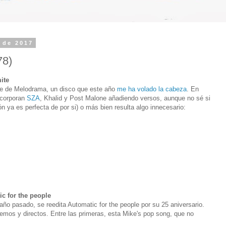
 de 2017
78)
ite
le de Melodrama, un disco que este año
me ha volado la cabeza
. En
ncorporan
SZA
, Khalid y Post Malone añadiendo versos, aunque no sé si
n ya es perfecta de por si) o más bien resulta algo innecesario:
c for the people
 año pasado, se reedita Automatic for the people por su 25 aniversario.
demos y directos. Entre las primeras, esta Mike's pop song, que no