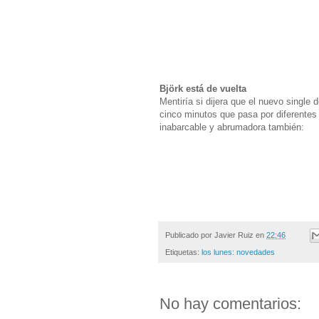
Björk está de vuelta
Mentiría si dijera que el nuevo single
cinco minutos que pasa por diferentes
inabarcable y abrumadora también:
Publicado por
Javier Ruiz
en
22:46
Etiquetas:
los lunes: novedades
No hay comentarios: