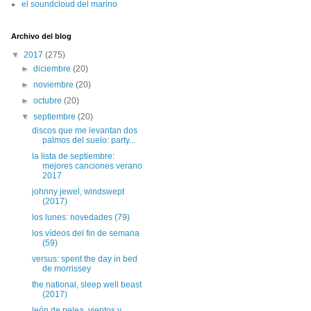
el soundcloud del marino
Archivo del blog
▼
2017
(275)
►
diciembre
(20)
►
noviembre
(20)
►
octubre
(20)
▼
septiembre
(20)
discos que me levantan dos
palmos del suelo: party...
la lista de septiembre:
mejores canciones verano
2017
johnny jewel, windswept
(2017)
los lunes: novedades (79)
los vídeos del fin de semana
(59)
versus: spent the day in bed
de morrissey
the national, sleep well beast
(2017)
león de pelea, vientos y