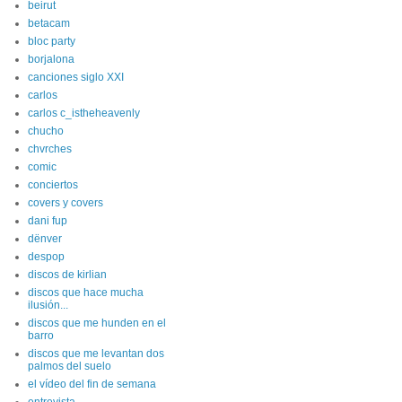
beirut
betacam
bloc party
borjalona
canciones siglo XXI
carlos
carlos c_istheheavenly
chucho
chvrches
comic
conciertos
covers y covers
dani fup
dënver
despop
discos de kirlian
discos que hace mucha
ilusión...
discos que me hunden en el
barro
discos que me levantan dos
palmos del suelo
el vídeo del fin de semana