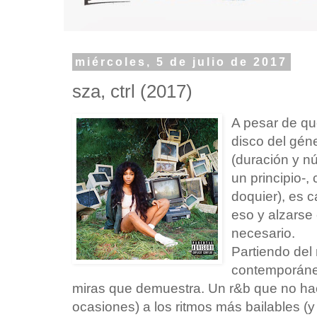
miércoles, 5 de julio de 2017
sza, ctrl (2017)
A pesar de que
disco del gén
(duración y n
un principio-,
doquier), es 
eso y alzarse
necesario.
Partiendo del
contemporáneo
miras que demuestra. Un r&b que no ha
ocasiones) a los ritmos más bailables (