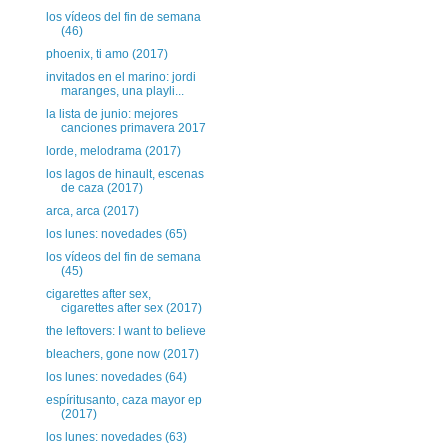
los vídeos del fin de semana
(46)
phoenix, ti amo (2017)
invitados en el marino: jordi
maranges, una playli...
la lista de junio: mejores
canciones primavera 2017
lorde, melodrama (2017)
los lagos de hinault, escenas
de caza (2017)
arca, arca (2017)
los lunes: novedades (65)
los vídeos del fin de semana
(45)
cigarettes after sex,
cigarettes after sex (2017)
the leftovers: I want to believe
bleachers, gone now (2017)
los lunes: novedades (64)
espíritusanto, caza mayor ep
(2017)
los lunes: novedades (63)