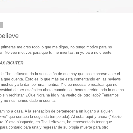
7
 believe
 primeras me creo todo lo que me digas, no tengo motivo para no
sí. No veo motivos para que tú me mientas, ni yo para no creerte.
AX RICHTER
 de The Leftovers da la sensación de que hay que posicionarse ante el
oria que cuenta. Esto es lo que más se está comentando en las reviews
muchos ya lo dan por una mentira. Y creo necesario recalcar que no
ecesidad de ser escéptico ahora cuando nos hemos creído todo lo que ha
 sin rechistar. ¿Que Nora ha ido y ha vuelto del otro lado? Teníamos
s y no nos hemos dado ni cuenta.
camino a casa. A la sensación de pertenecer a un lugar o a alguien
home"
que cerraba la segunda temporada). Al estar aquí y ahora ("
You're
paz. Y esa búsqueda, en The Leftovers, ha representado tener que
ara contarlo para una y regresar de su propia muerte para otro.