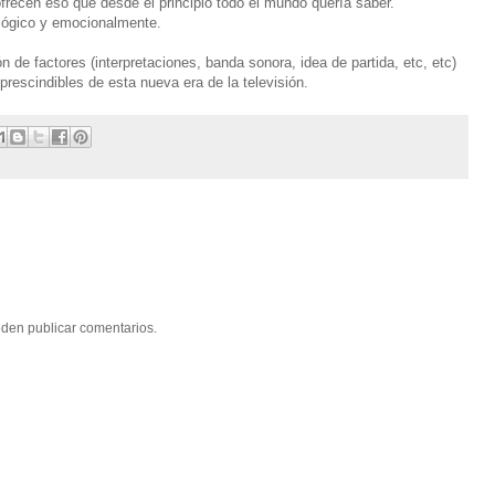
frecen eso que desde el principio todo el mundo quería saber.
ológico y emocionalmente.
 de factores (interpretaciones, banda sonora, idea de partida, etc, etc)
prescindibles de esta nueva era de la televisión.
eden publicar comentarios.