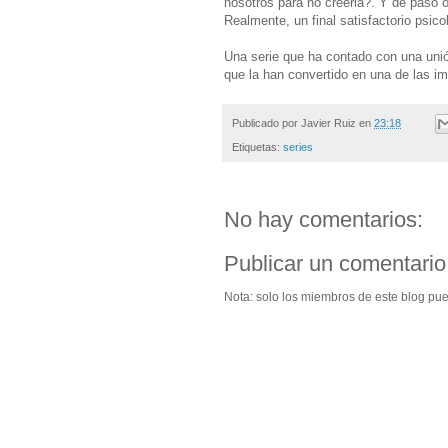
nosotros para no creerla?. Y de paso o
Realmente, un final satisfactorio psic
Una serie que ha contado con una unión
que la han convertido en una de las im
Publicado por
Javier Ruiz
en
23:18
Etiquetas:
series
No hay comentarios:
Publicar un comentario
Nota: solo los miembros de este blog pu