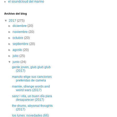
el soundcloud del marino
Archivo del blog
▼
2017
(275)
►
diciembre
(20)
►
noviembre
(20)
►
octubre
(20)
►
septiembre
(20)
►
agosto
(20)
►
julio
(25)
▼
junio
(24)
gente joven, glub glub glub
(2017)
manolo elige sus canciones
preferidas de camela
marnie, strange words and
weird wars (2017)
sanz i vila, un buen día para
desaparecer (2017)
the drums, abysmal thoughts
(2017)
los lunes: novedades (66)