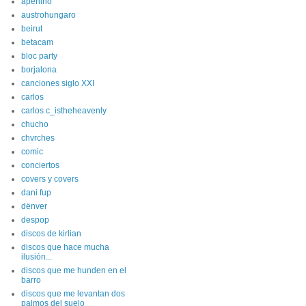
apenino
austrohungaro
beirut
betacam
bloc party
borjalona
canciones siglo XXI
carlos
carlos c_istheheavenly
chucho
chvrches
comic
conciertos
covers y covers
dani fup
dënver
despop
discos de kirlian
discos que hace mucha
ilusión...
discos que me hunden en el
barro
discos que me levantan dos
palmos del suelo