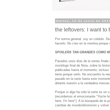
martes, 13 de junio de 201
the leftovers: I want to
Por norma general, soy un crédulo. De
hacerlo. No creo en la mentira porque 
SPOILERS TAN GRANDES COMO M
Pasados unos días de la series finale
monólogo final de Nora, sobre la hist
publicadas hasta el momento, incluso 
tiene porque serlo. No encuentro la n
pasado en la serie hasta este momento
delante nuestro a la verdadera mesía
Porque si algo ha sido la serie es un 
(recordemos el emocionante
"You're 
here, I'm here
"). A la búsqueda de la 
cambiar de mundo/dimensión y volver p