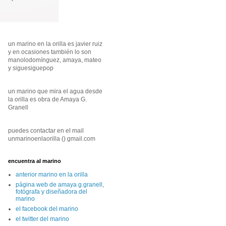
un marino en la orilla es javier ruiz
y en ocasiones también lo son
manolodomínguez, amaya, mateo
y siguesiguepop
un marino que mira el agua desde
la orilla es obra de Amaya G.
Granell
puedes contactar en el mail
unmarinoenlaorilla () gmail.com
encuentra al marino
anterior marino en la orilla
página web de amaya g.granell,
fotógrafa y diseñadora del
marino
el facebook del marino
el twitter del marino