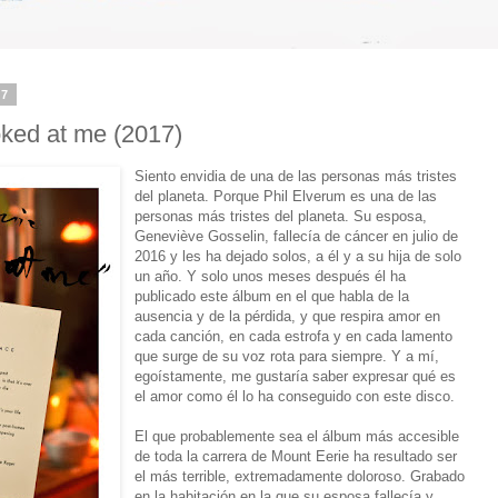
17
oked at me (2017)
Siento envidia de una de las personas más tristes
del planeta. Porque Phil Elverum es una de las
personas más tristes del planeta. Su esposa,
Geneviève Gosselin, fallecía de cáncer en julio de
2016 y les ha dejado solos, a él y a su hija de solo
un año. Y solo unos meses después él ha
publicado este álbum en el que habla de la
ausencia y de la pérdida, y que respira amor en
cada canción, en cada estrofa y en cada lamento
que surge de su voz rota para siempre. Y a mí,
egoístamente, me gustaría saber expresar qué es
el amor como él lo ha conseguido con este disco.
El que probablemente sea el álbum más accesible
de toda la carrera de Mount Eerie ha resultado ser
el más terrible, extremadamente doloroso. Grabado
en la habitación en la que su esposa fallecía y