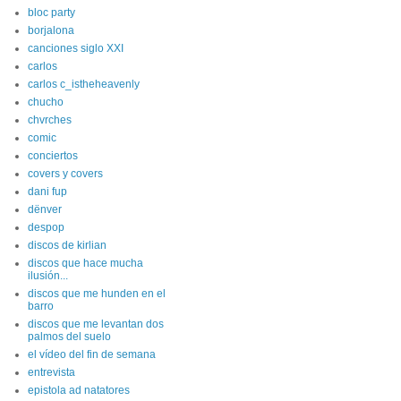
bloc party
borjalona
canciones siglo XXI
carlos
carlos c_istheheavenly
chucho
chvrches
comic
conciertos
covers y covers
dani fup
dënver
despop
discos de kirlian
discos que hace mucha
ilusión...
discos que me hunden en el
barro
discos que me levantan dos
palmos del suelo
el vídeo del fin de semana
entrevista
epistola ad natatores