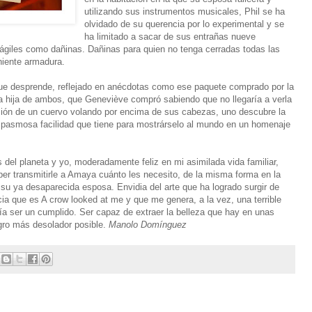
utilizando sus instrumentos musicales, Phil se ha
olvidado de su querencia por lo experimental y se
ha limitado a sacar de sus entrañas nueve
ágiles como dañinas. Dañinas para quien no tenga cerradas todas las
niente armadura.
que desprende, reflejado en anécdotas como ese paquete comprado por la
a hija de ambos, que Geneviève compró sabiendo que no llegaría a verla
visión de un cuervo volando por encima de sus cabezas, uno descubre la
la pasmosa facilidad que tiene para mostrárselo al mundo en un homenaje
 del planeta y yo, moderadamente feliz en mi asimilada vida familiar,
ber transmitirle a Amaya cuánto les necesito, de la misma forma en la
a su ya desaparecida esposa. Envidia del arte que ha logrado surgir de
ia que es A crow looked at me y que me genera, a la vez, una terrible
ía ser un cumplido. Ser capaz de extraer la belleza que hay en unas
gro más desolador posible.
Manolo Domínguez