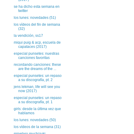
se ha dicho esta semana en
twitter
los lunes: novedades (51)
los vídeos del fin de semana
(32)
la vendición, ss17
miqui puig & acp, escuela de
capataces (2017)
especial punsetes: nuestras
canciones favoritas
recordando canciones: these
are the dreams of the ...
especial punsetes: un repaso
a su discografía, pt. 2
jens lekman, life will see you
now (2017)
especial punsetes: un repaso
a su discografía, pt. 1
girls: desde la última vez que
hablamos
los lunes: novedades (50)
los vídeos de la semana (31)
minetaro muchizuki,