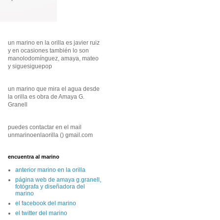
un marino en la orilla es javier ruiz
y en ocasiones también lo son
manolodomínguez, amaya, mateo
y siguesiguepop
un marino que mira el agua desde
la orilla es obra de Amaya G.
Granell
puedes contactar en el mail
unmarinoenlaorilla () gmail.com
encuentra al marino
anterior marino en la orilla
página web de amaya g.granell,
fotógrafa y diseñadora del
marino
el facebook del marino
el twitter del marino