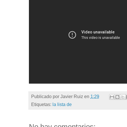
Publicado por
Javier Ruiz
en
1:29
Etiquetas:
la lista de
No hay comentarios: