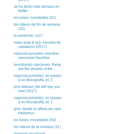
se ha dicho esta semana en
twitter
los lunes: novedades (51)
los vídeos del fin de semana
(32)
la vendición, ss17
miqui puig & acp, escuela de
capataces (2017)
especial punsetes: nuestras
canciones favoritas
recordando canciones: these
are the dreams of the ...
especial punsetes: un repaso
a su discografía, pt. 2
jens lekman, life will see you
now (2017)
especial punsetes: un repaso
a su discografía, pt. 1
girls: desde la última vez que
hablamos
los lunes: novedades (50)
los vídeos de la semana (31)
minetaro muchizuki,