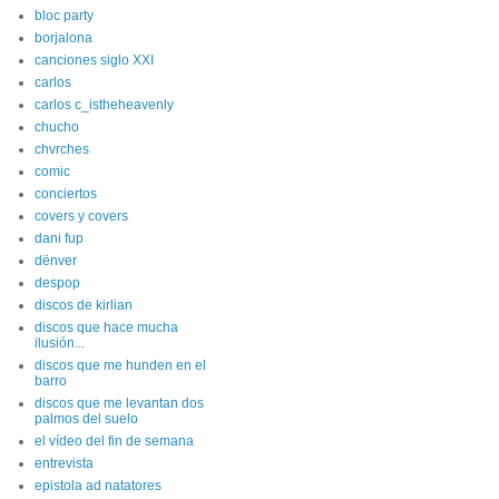
bloc party
borjalona
canciones siglo XXI
carlos
carlos c_istheheavenly
chucho
chvrches
comic
conciertos
covers y covers
dani fup
dënver
despop
discos de kirlian
discos que hace mucha
ilusión...
discos que me hunden en el
barro
discos que me levantan dos
palmos del suelo
el vídeo del fin de semana
entrevista
epistola ad natatores