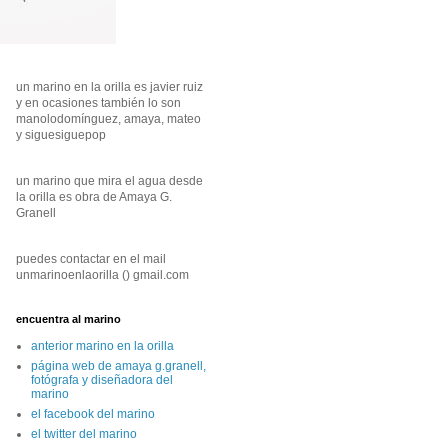
un marino en la orilla es javier ruiz
y en ocasiones también lo son
manolodomínguez, amaya, mateo
y siguesiguepop
un marino que mira el agua desde
la orilla es obra de Amaya G.
Granell
puedes contactar en el mail
unmarinoenlaorilla () gmail.com
encuentra al marino
anterior marino en la orilla
página web de amaya g.granell,
fotógrafa y diseñadora del
marino
el facebook del marino
el twitter del marino