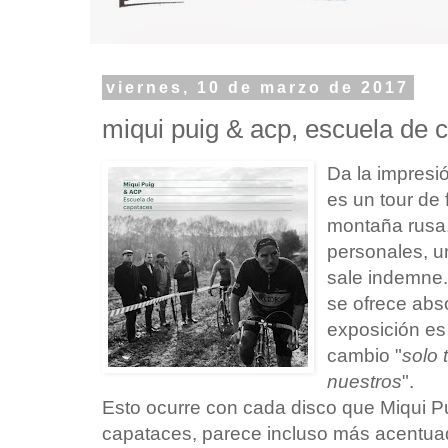
viernes, 10 de marzo de 2017
miqui puig & acp, escuela de 
Da la impresi
es un tour de
montaña rusa,
personales, u
sale indemne.
se ofrece abs
exposición es
cambio "
solo 
nuestros
".
Esto ocurre con cada disco que Miqui P
capataces, parece incluso más acentua