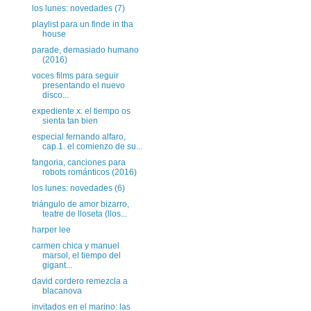
los lunes: novedades (7)
playlist para un finde in tha
house
parade, demasiado humano
(2016)
voces films para seguir
presentando el nuevo
disco...
expediente x: el tiempo os
sienta tan bien
especial fernando alfaro,
cap.1. el comienzo de su...
fangoria, canciones para
robots románticos (2016)
los lunes: novedades (6)
triángulo de amor bizarro,
teatre de lloseta (llos...
harper lee
carmen chica y manuel
marsol, el tiempo del
gigant...
david cordero remezcla a
blacanova
invitados en el marino: las