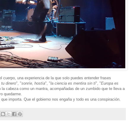
el cuerpo, una experiencia de la que solo puedes entender frases
 tu dinero
", "
sonríe, hostía
", "
la ciencia es mentira sin ti
", "
Europa es
 en la cabeza como un mantra, acompañadas de un zumbido que te lleva a
ero quedarme.
 que importa. Que el gobierno nos engaña y todo es una conspiración.