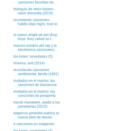
canciones favoritas de...
triángulo de amor bizarro,
salve discordia (2016)
recordando canciones:
habits (stay high), tove lo
...
el nuevo single de pet shop
boys: they called us t...
nuevos nombre del rap y la
electrónica nacionales;...
los lunes: novedades (5)
rihanna, anti (2016)
recordando canciones:
sentimental, family (1991)
invitados en el marino: las
canciones de blacanova
invitados en el marino: las
canciones de perapertú
haruki murakami, asalto a las
panaderías (2015)
fulgencio pimentel publica la
nueva obra de daniel...
4 canciones en imágenes
los lunes: novedades (4)