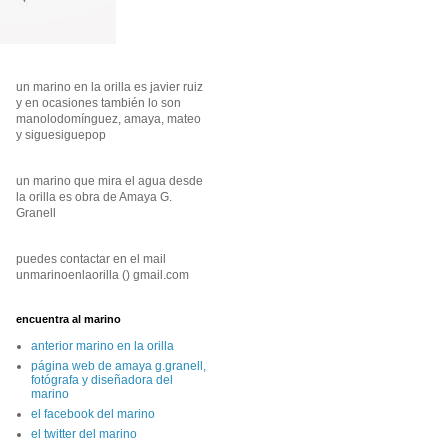
un marino en la orilla es javier ruiz
y en ocasiones también lo son
manolodomínguez, amaya, mateo
y siguesiguepop
un marino que mira el agua desde
la orilla es obra de Amaya G.
Granell
puedes contactar en el mail
unmarinoenlaorilla () gmail.com
encuentra al marino
anterior marino en la orilla
página web de amaya g.granell,
fotógrafa y diseñadora del
marino
el facebook del marino
el twitter del marino