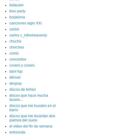
betacam
bloc party
borjalona
canciones siglo XXI
carlos
carlos c_istheheavenly
chucho
chvrches
comic
conciertos
covers y covers
dani fup
dënver
despop
discos de kirlian
discos que hace mucha
ilusión...
discos que me hunden en el
barro
discos que me levantan dos
palmos del suelo
el vídeo del fin de semana
entrevista