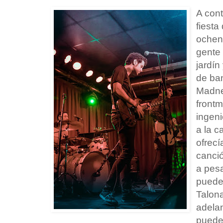
A cont
fiesta
ochen
gente
jardín
de ba
Madne
front
ingeni
a la 
ofrecí
canció
a pesa
pueden
Talona
adela
pued