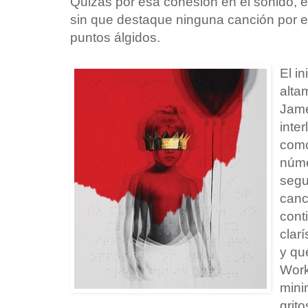
Quizás por esa cohesión en el sonido, e
sin que destaque ninguna canción por en
puntos álgidos.
El in
alta
Jame
inte
como
núme
segu
canc
conti
clar
y qu
Work
mini
grit