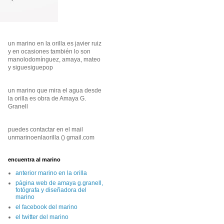
un marino en la orilla es javier ruiz
y en ocasiones también lo son
manolodomínguez, amaya, mateo
y siguesiguepop
un marino que mira el agua desde
la orilla es obra de Amaya G.
Granell
puedes contactar en el mail
unmarinoenlaorilla () gmail.com
encuentra al marino
anterior marino en la orilla
página web de amaya g.granell,
fotógrafa y diseñadora del
marino
el facebook del marino
el twitter del marino