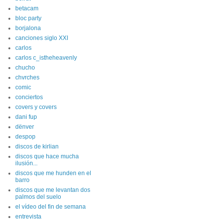
betacam
bloc party
borjalona
canciones siglo XXI
carlos
carlos c_istheheavenly
chucho
chvrches
comic
conciertos
covers y covers
dani fup
dënver
despop
discos de kirlian
discos que hace mucha
ilusión...
discos que me hunden en el
barro
discos que me levantan dos
palmos del suelo
el vídeo del fin de semana
entrevista