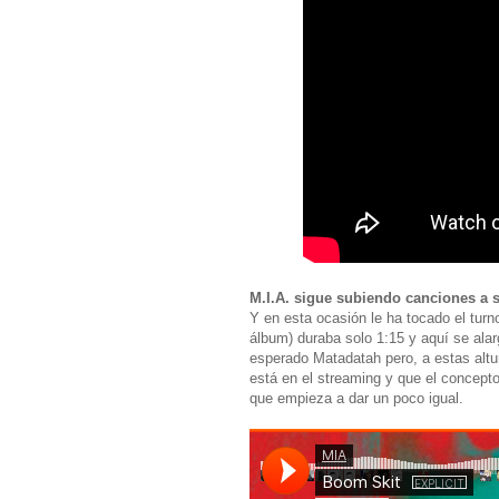
M.I.A. sigue subiendo canciones a
Y en esta ocasión le ha tocado el turn
álbum) duraba solo 1:15 y aquí se alar
esperado Matadatah pero, a estas altu
está en el streaming y que el concept
que empieza a dar un poco igual.