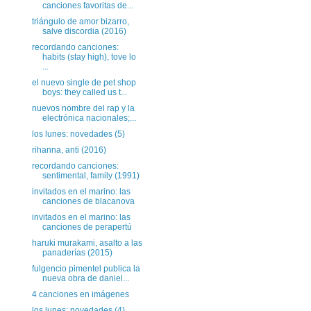
canciones favoritas de...
triángulo de amor bizarro,
salve discordia (2016)
recordando canciones:
habits (stay high), tove lo
...
el nuevo single de pet shop
boys: they called us t...
nuevos nombre del rap y la
electrónica nacionales;...
los lunes: novedades (5)
rihanna, anti (2016)
recordando canciones:
sentimental, family (1991)
invitados en el marino: las
canciones de blacanova
invitados en el marino: las
canciones de perapertú
haruki murakami, asalto a las
panaderías (2015)
fulgencio pimentel publica la
nueva obra de daniel...
4 canciones en imágenes
los lunes: novedades (4)