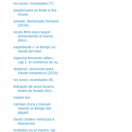
los lunes: novedades (7)
playlist para un finde in tha
house
parade, demasiado humano
(2016)
voces films para seguir
presentando el nuevo
disco...
expediente x: el tiempo os
sienta tan bien
especial fernando alfaro,
cap.1. el comienzo de su...
fangoria, canciones para
robots románticos (2016)
los lunes: novedades (6)
triángulo de amor bizarro,
teatre de lloseta (llos...
harper lee
carmen chica y manuel
marsol, el tiempo del
gigant...
david cordero remezcla a
blacanova
invitados en el marino: las