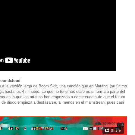
 soundcloud
o a la versión larga de Boom Skit, una canción que en Matangi (su último
ga hasta los 4 minutos. Lo que no tenemos claro es si formará parte del
ras en la que los artistas han empezado a darse cuenta de que el futuro
o de disco empieza a desfasarse, al menos en el mainstrean, pues casi