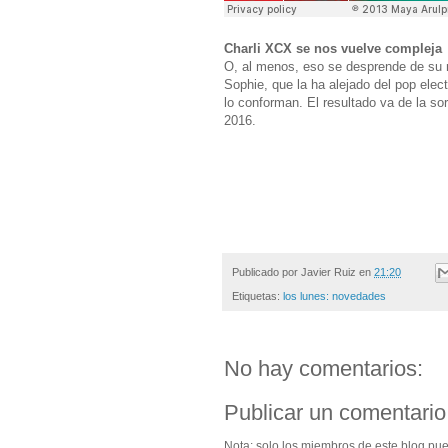
Charli XCX se nos vuelve compleja
O, al menos, eso se desprende de su
Sophie, que la ha alejado del pop elec
lo conforman. El resultado va de la so
2016.
Publicado por
Javier Ruiz
en
21:20
Etiquetas:
los lunes: novedades
No hay comentarios:
Publicar un comentario
Nota: solo los miembros de este blog pu