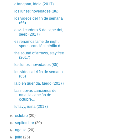
c.tangana, ídolo (2017)
los lunes: novedades (86)
los vídeos del fin de semana
(66)
david cordero & dot tape dot,
seep (2017)
estrenamos fame de night
sports, canción inédita d...
the sound of arrows, stay free
(2017)
los lunes: novedades (85)
los vídeos del fín de semana
(65)
la bien querida, fuego (2017)
las nuevas canciones de
ama: la canción de
octubre...
lullavy, ruina (2017)
►
octubre
(20)
►
septiembre
(20)
►
agosto
(20)
►
julio
(25)