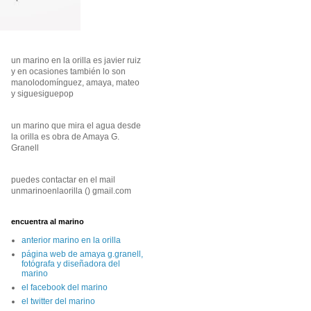
un marino en la orilla es javier ruiz
y en ocasiones también lo son
manolodomínguez, amaya, mateo
y siguesiguepop
un marino que mira el agua desde
la orilla es obra de Amaya G.
Granell
puedes contactar en el mail
unmarinoenlaorilla () gmail.com
encuentra al marino
anterior marino en la orilla
página web de amaya g.granell,
fotógrafa y diseñadora del
marino
el facebook del marino
el twitter del marino