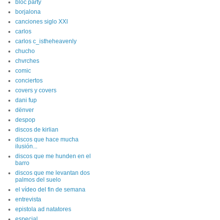
bloc party
borjalona
canciones siglo XXI
carlos
carlos c_istheheavenly
chucho
chvrches
comic
conciertos
covers y covers
dani fup
dënver
despop
discos de kirlian
discos que hace mucha
ilusión...
discos que me hunden en el
barro
discos que me levantan dos
palmos del suelo
el vídeo del fin de semana
entrevista
epistola ad natatores
especial