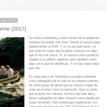
e de 2017
orme (2017)
La música orientada a cierto sector de la población
siempre ha estado mal vista. Desde la música para
adolescentes al AOR. Y no sé por qué razón, ya
que nada es mejor que la gente conecte con algo
que le toca de cerca. Sí, la música como producto,
dirigida a un público objetivo, pero también como
algo con lo que te identificas. Y no hay nada mejor
que eso.
El cuarto disco de Templeton se podría entender
como radiografía de la vida en los treinta-cuarenta
de cierto grupo de gente que se resiste a dejar de
creer en el amor como la salvación. Que no duda
que el amor nos salvará. Incluso van más alla y
hacen radiografía de ellos mismos como banda (en
Largo recorrido). Han venido para explicarnos con
canciones bonitas el siglo XXI de mierda en el que