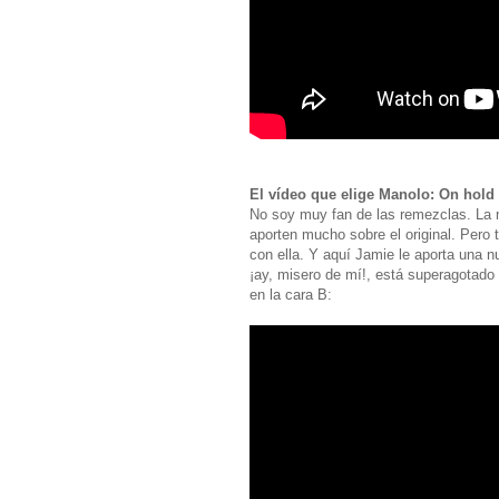
El vídeo que elige Manolo: On hold
No soy muy fan de las remezclas. La 
aporten mucho sobre el original. Per
con ella. Y aquí Jamie le aporta una n
¡ay, misero de mí!, está superagotado 
en la cara B: