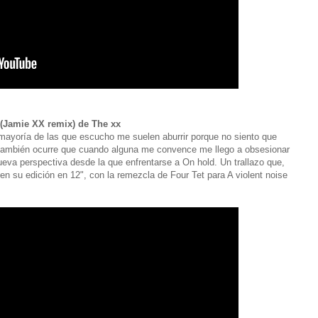
 (Jamie XX remix) de The xx
mayoría de las que escucho me suelen aburrir porque no siento que
o también ocurre que cuando alguna me convence me llego a obsesionar
ueva perspectiva desde la que enfrentarse a On hold. Un trallazo que,
en su edición en 12", con la remezcla de Four Tet para A violent noise