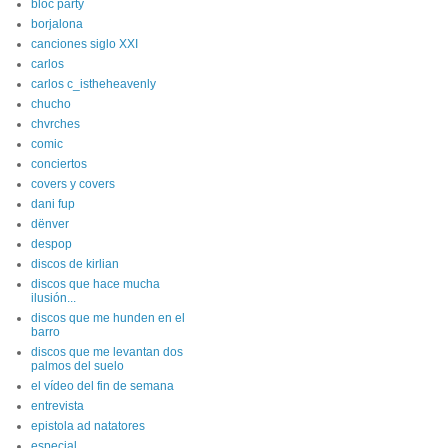
bloc party
borjalona
canciones siglo XXI
carlos
carlos c_istheheavenly
chucho
chvrches
comic
conciertos
covers y covers
dani fup
dënver
despop
discos de kirlian
discos que hace mucha
ilusión...
discos que me hunden en el
barro
discos que me levantan dos
palmos del suelo
el vídeo del fin de semana
entrevista
epistola ad natatores
especial