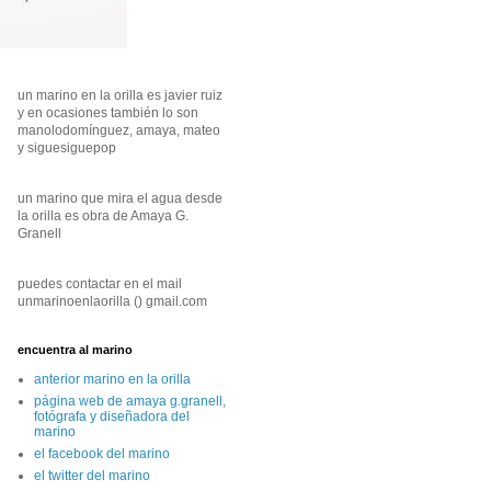
un marino en la orilla es javier ruiz
y en ocasiones también lo son
manolodomínguez, amaya, mateo
y siguesiguepop
un marino que mira el agua desde
la orilla es obra de Amaya G.
Granell
puedes contactar en el mail
unmarinoenlaorilla () gmail.com
encuentra al marino
anterior marino en la orilla
página web de amaya g.granell,
fotógrafa y diseñadora del
marino
el facebook del marino
el twitter del marino