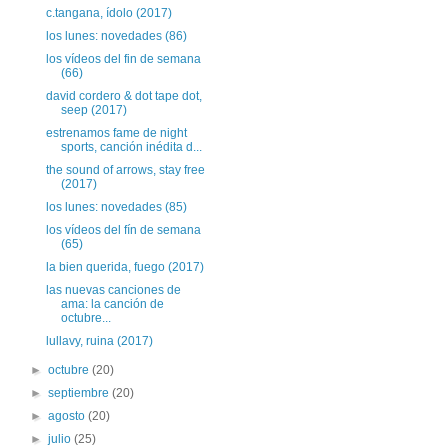
c.tangana, ídolo (2017)
los lunes: novedades (86)
los vídeos del fin de semana
(66)
david cordero & dot tape dot,
seep (2017)
estrenamos fame de night
sports, canción inédita d...
the sound of arrows, stay free
(2017)
los lunes: novedades (85)
los vídeos del fín de semana
(65)
la bien querida, fuego (2017)
las nuevas canciones de
ama: la canción de
octubre...
lullavy, ruina (2017)
►
octubre
(20)
►
septiembre
(20)
►
agosto
(20)
►
julio
(25)