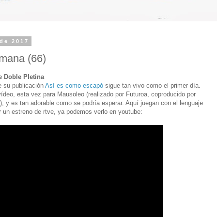
de 2017
emana (66)
e Doble Pletina
 su publicación
Así es como escapó
sigue tan vivo como el primer día.
ídeo, esta vez para Mausoleo (realizado por Futuroa, coproducido por
n), y es tan adorable como se podría esperar. Aquí juegan con el lenguaje
r un estreno de rtve, ya podemos verlo en youtube: