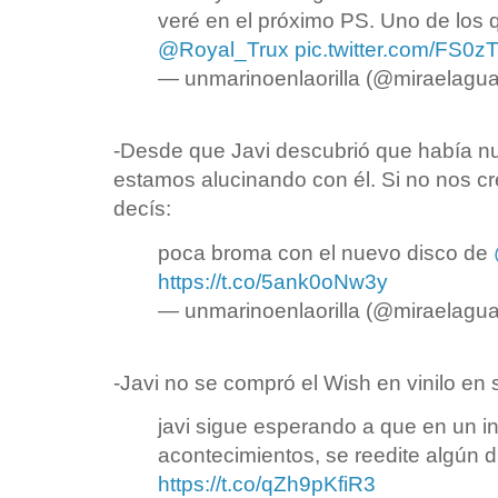
veré en el próximo PS. Uno de los 
@Royal_Trux
pic.twitter.com/FS0
— unmarinoenlaorilla (@miraelagu
-Desde que Javi descubrió que había n
estamos alucinando con él. Si no nos c
decís:
poca broma con el nuevo disco de
https://t.co/5ank0oNw3y
— unmarinoenlaorilla (@miraelagu
-Javi no se compró el Wish en vinilo en s
javi sigue esperando a que en un i
acontecimientos, se reedite algún dí
https://t.co/qZh9pKfiR3