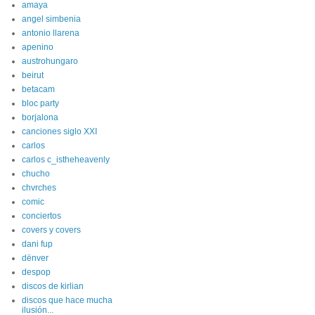
amaya
angel simbenia
antonio llarena
apenino
austrohungaro
beirut
betacam
bloc party
borjalona
canciones siglo XXI
carlos
carlos c_istheheavenly
chucho
chvrches
comic
conciertos
covers y covers
dani fup
dënver
despop
discos de kirlian
discos que hace mucha
ilusión...