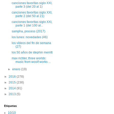
canciones favoritas siglo XXI,
parte 3 (del 20 al 1)
canciones favoritas siglo XXI,
parte 2 (del 50 al 21)
canciones favoritas siglo XXI,
parte 1 (del 100 al...
sampha, process (2017)
los lunes: novedades (46)
los vídeos del fin de semana
(27)
los 50 años de stephin merritt
max richter, three worlds:
music from woolf works ...
►
enero
(19)
►
2016
(278)
►
2015
(238)
►
2014
(91)
►
2013
(5)
Etiquetas
10/10