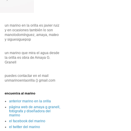
un marino en la orilla es javier ruiz
y en ocasiones también lo son
manolodomínguez, amaya, mateo
y siguesiguepop
un marino que mira el agua desde
la orilla es obra de Amaya G.
Granell
puedes contactar en el mail
unmarinoenlaorilla () gmail.com
encuentra al marino
anterior marino en la orilla
página web de amaya g.granell,
fotógrafa y diseñadora del
marino
el facebook del marino
el twitter del marino