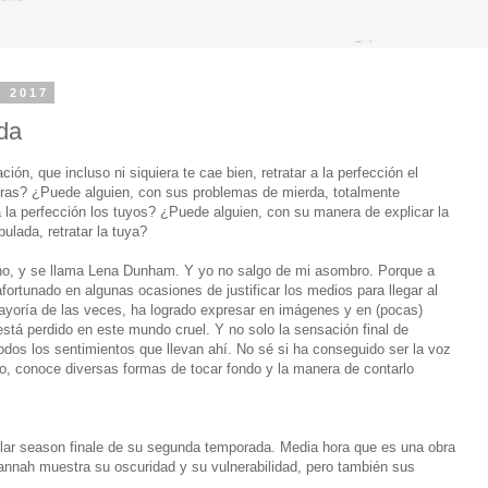
e 2017
da
ón, que incluso ni siquiera te cae bien, retratar a la perfección el
tras? ¿Puede alguien, con sus problemas de mierda, totalmente
 a la perfección los tuyos? ¿Puede alguien, con su manera de explicar la
ulada, retratar la tuya?
cho, y se llama Lena Dunham. Y yo no salgo de mi asombro. Porque a
fortunado en algunas ocasiones de justificar los medios para llegar al
 mayoría de las veces, ha logrado expresar en imágenes y en (pocas)
stá perdido en este mundo cruel. Y no solo la sensación final de
todos los sentimientos que llevan ahí. No sé si ha conseguido ser la voz
o, conoce diversas formas de tocar fondo y la manera de contarlo
ar season finale de su segunda temporada. Media hora que es una obra
nnah muestra su oscuridad y su vulnerabilidad, pero también sus