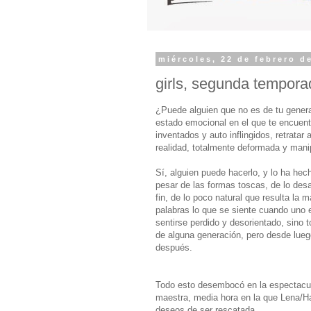
miércoles, 22 de febrero d
girls, segunda tempora
¿Puede alguien que no es de tu generaci
estado emocional en el que te encuen
inventados y auto inflingidos, retratar
realidad, totalmente deformada y manip
Sí, alguien puede hacerlo, y lo ha he
pesar de las formas toscas, de lo desa
fin, de lo poco natural que resulta la
palabras lo que se siente cuando uno e
sentirse perdido y desorientado, sino 
de alguna generación, pero desde lueg
después.
Todo esto desembocó en la espectacul
maestra, media hora en la que Lena/Ha
deseos de ser rescatada.