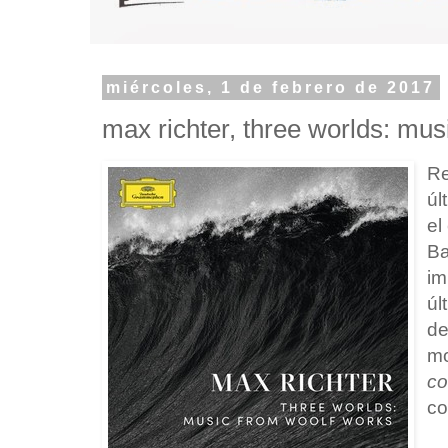
miércoles, 1 de febrero de 2017
max richter, three worlds: mus
Re
úl
el
Ba
im
úl
de
mo
co
co