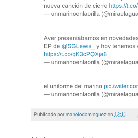
nueva canción de cierre
https://t.
— unmarinoenlaorilla (@miraelagu
Ayer presentábamos en novedades 
EP de
@SGLewis_
y hoy tenemos 
https://t.co/gK3cPQXja8
— unmarinoenlaorilla (@miraelagu
el uniforme del marino
pic.twitter.
— unmarinoenlaorilla (@miraelagu
Publicado por
manolodominguez
en
12:11