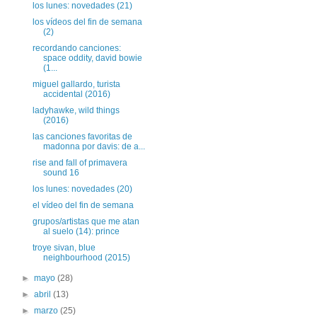
los lunes: novedades (21)
los vídeos del fin de semana
(2)
recordando canciones:
space oddity, david bowie
(1...
miguel gallardo, turista
accidental (2016)
ladyhawke, wild things
(2016)
las canciones favoritas de
madonna por davis: de a...
rise and fall of primavera
sound 16
los lunes: novedades (20)
el vídeo del fin de semana
grupos/artistas que me atan
al suelo (14): prince
troye sivan, blue
neighbourhood (2015)
►
mayo
(28)
►
abril
(13)
►
marzo
(25)