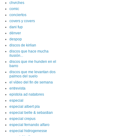
chvrches
comic
conciertos
covers y covers
dani fup
dënver
despop
discos de kirlian
discos que hace mucha
ilusión...
discos que me hunden en el
barro
discos que me levantan dos
palmos del suelo
el vídeo del fin de semana
entrevista
epistola ad natatores
especial
especial albert pla
especial belle & sebastian
especial crepus
especial fernando alfaro
especial hidrogenesse