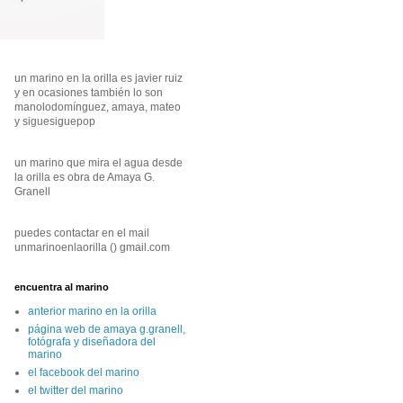
un marino en la orilla es javier ruiz
y en ocasiones también lo son
manolodomínguez, amaya, mateo
y siguesiguepop
un marino que mira el agua desde
la orilla es obra de Amaya G.
Granell
puedes contactar en el mail
unmarinoenlaorilla () gmail.com
encuentra al marino
anterior marino en la orilla
página web de amaya g.granell,
fotógrafa y diseñadora del
marino
el facebook del marino
el twitter del marino