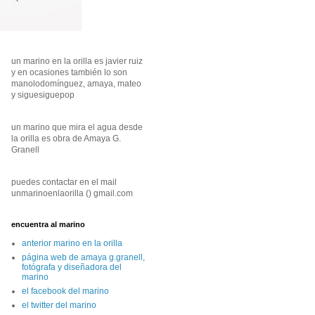
un marino en la orilla es javier ruiz
y en ocasiones también lo son
manolodomínguez, amaya, mateo
y siguesiguepop
un marino que mira el agua desde
la orilla es obra de Amaya G.
Granell
puedes contactar en el mail
unmarinoenlaorilla () gmail.com
encuentra al marino
anterior marino en la orilla
página web de amaya g.granell,
fotógrafa y diseñadora del
marino
el facebook del marino
el twitter del marino