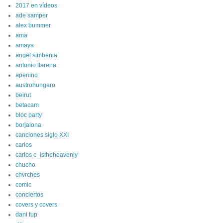
2017 en vídeos
ade samper
alex bummer
ama
amaya
angel simbenia
antonio llarena
apenino
austrohungaro
beirut
betacam
bloc party
borjalona
canciones siglo XXI
carlos
carlos c_istheheavenly
chucho
chvrches
comic
conciertos
covers y covers
dani fup