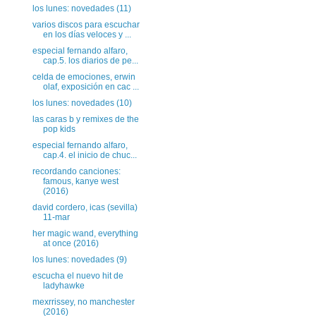
los lunes: novedades (11)
varios discos para escuchar
en los días veloces y ...
especial fernando alfaro,
cap.5. los diarios de pe...
celda de emociones, erwin
olaf, exposición en cac ...
los lunes: novedades (10)
las caras b y remixes de the
pop kids
especial fernando alfaro,
cap.4. el inicio de chuc...
recordando canciones:
famous, kanye west
(2016)
david cordero, icas (sevilla)
11-mar
her magic wand, everything
at once (2016)
los lunes: novedades (9)
escucha el nuevo hit de
ladyhawke
mexrrissey, no manchester
(2016)