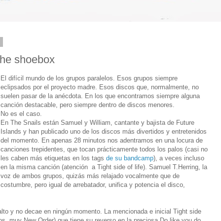
6
 the shoebox
El difícil mundo de los grupos paralelos. Esos grupos siempre
eclipsados por el proyecto madre. Esos discos que, normalmente, no
suelen pasar de la anécdota. En los que encontramos siempre alguna
canción destacable, pero siempre dentro de discos menores.
No es el caso.
En The Snails están Samuel y William, cantante y bajista de Future
Islands y han publicado uno de los discos más divertidos y entretenidos
del momento. En apenas 28 minutos nos adentramos en una locura de
canciones trepidentes, que tocan prácticamente todos los palos (casi no
les caben más etiquetas en los tags
de su bandcamp
), a veces incluso
en la misma canción (atención a Tight side of life). Samuel T.Herring, la
voz de ambos grupos, quizás más relajado vocalmente que de
costumbre, pero igual de arrebatador, unifica y potencia el disco,
alto y no decae en ningún momento. La mencionada e inicial Tight side
os, muy New Order) que tiene su reverso en la preciosa Do like you do,