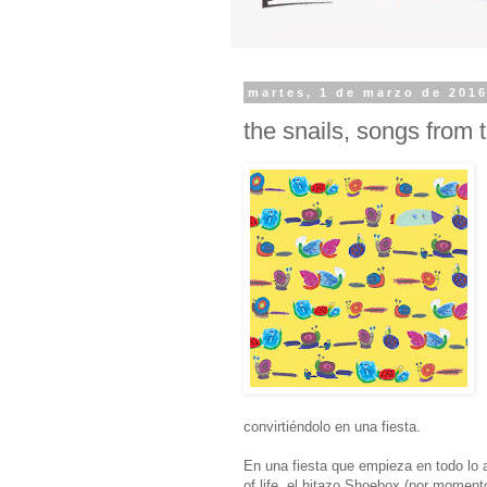
martes, 1 de marzo de 201
the snails, songs from
convirtiéndolo en una fiesta.
En una fiesta que empieza en todo lo 
of life, el hitazo Shoebox (por moment