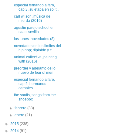
especial fernando alfaro,
cap.3. su etapa en solit...
carl wilson, música de
mierda (2016)
agustín parejo school en
caac, sevilla
los lunes: novedades (8)
novedades en los límites del
hip hop; diploide y c...
animal collective, painting
with (2016)
preorder y adelanto de lo
nuevo de fear of men
especial fernando alfaro,
cap.2. hermanos
carnales...
the snails, songs from the
shoebox
►
febrero
(33)
►
enero
(21)
►
2015
(238)
►
2014
(91)