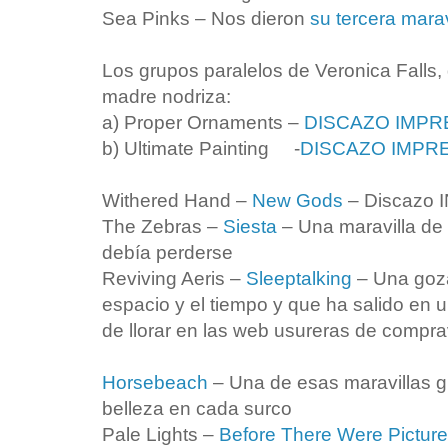
Sea Pinks – Nos dieron
su tercera mara
Los grupos paralelos de Veronica Falls
madre nodriza:
a) Proper Ornaments –
DISCAZO IMPR
b) Ultimate Painting -
DISCAZO IMPR
Withered Hand –
New Gods
– Discazo
The Zebras –
Siesta
– Una maravilla de 
debía perderse
Reviving Aeris –
Sleeptalking
– Una goza
espacio y el tiempo y que ha salido en u
de llorar en las web usureras de compr
Horsebeach
– Una de esas maravillas 
belleza en cada surco
Pale Lights –
Before There Were Pictur