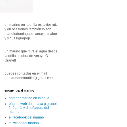
un marino en la orilla es javier ruiz
y en ocasiones también lo son
manolodomínguez, amaya, mateo
y siguesiguepop
un marino que mira el agua desde
la orilla es obra de Amaya G.
Granell
puedes contactar en el mail
unmarinoenlaorilla () gmail.com
encuentra al marino
anterior marino en la orilla
página web de amaya g.granell,
fotógrafa y diseñadora del
marino
el facebook del marino
el twitter del marino