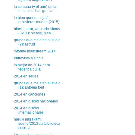
la semana (y el año) en la
orilla: muchas gracias
la bien querida, ojalá
estuvieras muerto (2015)
black mirror, white christmas
(3x01): please, plea...
grupos que me atan al suelo
(2): astrud
informe mainstream 2014
entrevista a single
lo mejor de 2014 para
federica pulla
2014 en series
grupos que me atan al suelo
(1): antònia font
2014 en canciones
2014 en discos nacionales
2014 en discos
internacionales
haruki murakami,
sueño(2013)/la biblioteca
secreta...
las canciones que están