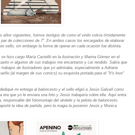
os años siguientes, fuimos testigos de como el vinilo volvía tímidamente
n par de colecciones de 7''. En ambos casos los encargados de elaborar
pio sello, sin embargo la forma de operar en cada ocasión fue distinta.
 se hizo cargo María Castelló en la ilustración y Marina Gómez en el
uanto vi algunos de sus trabajos me encantaron y caí rendido. Sabía que
 trabajos de ilustradores que yo admiraba, especialmente a Adriane
ariño (al margen de sus comics) su exquisita portada para el "It's love"
dediqué mi entrega al baloncesto y el sello eligió a Jesús Galvañ como
a era que yo le enviara una foto y Jesús trabajaría sobre ella. Aquí entra
a, responsable del fotomontaje del ukelele y la pelota de baloncesto.
 aporté la idea de partida, pero la magia la pusieron Jesús y Monica.