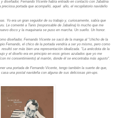
y diseñador, Fernando Vicente había entrado en contacto con Jabalina
a preciosa portada que acompañó, aquel año, el recopilatorio navideño
as. Yo era un gran seguidor de su trabajo y, curiosamente, sabía que
ru. Le comenté a Tanis (responsable de Jabalina) lo mucho que me
 nuevo disco y la maquinaria se puso en marcha. Un sueño. Un honor.
omo diseñador, Fernando Vicente se sacó de la manga al "chicho de la
opio Fernando, el chico de la portada vendría a ser yo mismo, pero como
resultó ser más bien una representación idealizada. "La anécdota de la
bujo y el diseño era en principio en esos grises azulados que yo me
 (con mi consentimiento) al marrón, donde él se encontraba más agusto".
ner una portada de Fernando Vicente, tengo también la suerte de que,
 casa una postal navideña con alguna de sus deliciosas pin-ups.