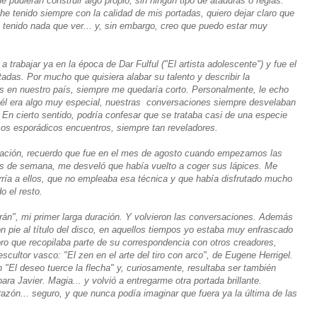
 pudieran construir algo propio, sin ningún tipo de ataduras o reglas.
he tenido siempre con la calidad de mis portadas, quiero dejar claro que
 tenido nada que ver... y, sin embargo, creo que puedo estar muy
 trabajar ya en la época de Dar Fulful ("El artista adolescente") y fue el
tadas. Por mucho que quisiera alabar su talento y describir la
s en nuestro país, siempre me quedaría corto. Personalmente, le echo
él era algo muy especial, nuestras conversaciones siempre desvelaban
. En cierto sentido, podría confesar que se trataba casi de una especie
os esporádicos encuentros, siempre tan reveladores.
ntación, recuerdo que fue en el mes de agosto cuando empezamos las
es de semana, me desveló que había vuelto a coger sus lápices. Me
ría a ellos, que no empleaba esa técnica y que había disfrutado mucho
o el resto.
n", mi primer larga duración. Y volvieron las conversaciones. Además
n pie al título del disco, en aquellos tiempos yo estaba muy enfrascado
libro que recopilaba parte de su correspondencia con otros creadores,
scultor vasco: "El zen en el arte del tiro con arco", de Eugene Herrigel.
ón "El deseo tuerce la flecha" y, curiosamente, resultaba ser también
para Javier. Magia... y volvió a entregarme otra portada brillante.
razón... seguro, y que nunca podía imaginar que fuera ya la última de las