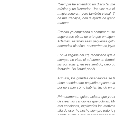
"Siempre he entendido un disco (al men
músico y un ilustrador. Una vez que e
magia sonora... pero también visual. 
de mis trabajos, con la ayuda de gran
manera.
Cuando yo empezaba a comprar música,
sugerentes obras de arte que en algun
Además, estaban esas pequeñas golosin
acertados diseños, convertían en joyas
Con la llegada del cd, reconozco que 
siempre he visto el cd como un formato 
las portadas y, en ese sentido, creo q
fantasía. No lloraré por él.
Aun así, los grandes diseñadores se l
tiene sentido este pequeño repaso a l
por no saber cómo habrían lucido en un
Primeramente, quiero aclarar que yo n
de crear las canciones que cobijan. Mi
mis canciones, explicarles los motivos
allá de eso, he hecho siempre todo lo 