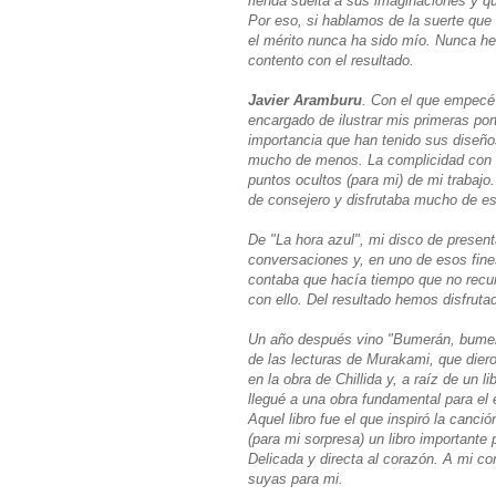
rienda suelta a sus imaginaciones y que
Por eso, si hablamos de la suerte que 
el mérito nunca ha sido mío. Nunca he
contento con el resultado.
Javier Aramburu
. Con el que empecé a
encargado de ilustrar mis primeras por
importancia que han tenido sus diseño
mucho de menos. La complicidad con 
puntos ocultos (para mi) de mi trabajo
de consejero y disfrutaba mucho de es
De "La hora azul", mi disco de prese
conversaciones y, en uno de esos fin
contaba que hacía tiempo que no recur
con ello. Del resultado hemos disfrutad
Un año después vino "Bumerán, bumerá
de las lecturas de Murakami, que diero
en la obra de Chillida y, a raíz de un 
llegué a una obra fundamental para el e
Aquel libro fue el que inspiró la canci
(para mi sorpresa) un libro importante 
Delicada y directa al corazón. A mi co
suyas para mi.