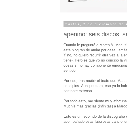
martes, 2 de diciembre de 
apenino: seis discos, s
Cuando le pregunté a Marco A. Maril s
este blog tan de andar por casa, jamá
Y no, no quiero recurrir otra vez a la e
tiene). Pero es que yo no concibo la vi
cosas si no hay componente emocional.
sentido.
Por eso, tras recibir el texto que Mar
principios. Aunque claro, eso ya lo ha
bastante extensa.
Por todo esto, me siento muy afortunad
Muchísimas gracias (infinitas) a Marco
Esto es un recorrido de la discografía
acompañado esas fabulosas canciones.