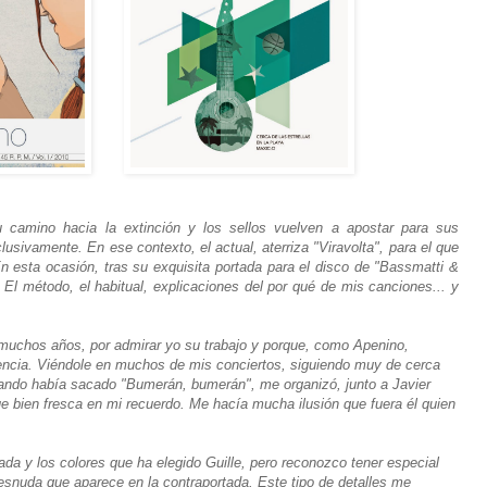
 camino hacia la extinción y los sellos vuelven a apostar para sus
xclusivamente. En ese contexto, el actual, aterriza "Viravolta", para el que
. En esta ocasión, tras su exquisita portada para el disco de "Bassmatti &
. El método, el habitual, explicaciones del por qué de mis canciones... y
muchos años, por admirar yo su trabajo y porque, como Apenino,
ncia. Viéndole en muchos de mis conciertos, siguiendo muy de cerca
cuando había sacado "Bumerán, bumerán", me organizó, junto a Javier
ue bien fresca en mi recuerdo. Me hacía mucha ilusión que fuera él quien
da y los colores que ha elegido Guille, pero reconozco tener especial
desnuda que aparece en la contraportada. Este tipo de detalles me