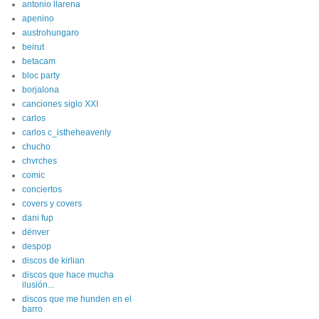
antonio llarena
apenino
austrohungaro
beirut
betacam
bloc party
borjalona
canciones siglo XXI
carlos
carlos c_istheheavenly
chucho
chvrches
comic
conciertos
covers y covers
dani fup
dënver
despop
discos de kirlian
discos que hace mucha
ilusión...
discos que me hunden en el
barro