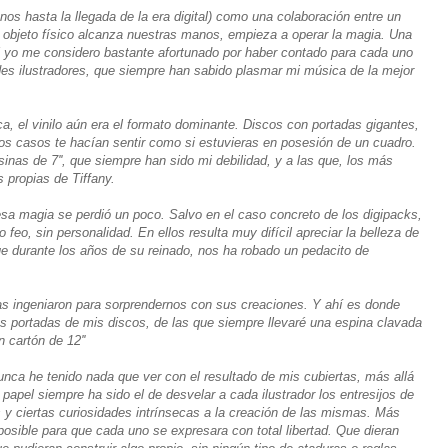
os hasta la llegada de la era digital) como una colaboración entre un
l objeto físico alcanza nuestras manos, empieza a operar la magia. Una
Y yo me considero bastante afortunado por haber contado para cada uno
des ilustradores, que siempre han sabido plasmar mi música de la mejor
 el vinilo aún era el formato dominante. Discos con portadas gigantes,
os casos te hacían sentir como si estuvieras en posesión de un cuadro.
as de 7'', que siempre han sido mi debilidad, y a las que, los más
 propias de Tiffany.
esa magia se perdió un poco. Salvo en el caso concreto de los digipacks,
feo, sin personalidad. En ellos resulta muy difícil apreciar la belleza de
ue durante los años de su reinado, nos ha robado un pedacito de
as ingeniaron para sorprendernos con sus creaciones. Y ahí es donde
as portadas de mis discos, de las que siempre llevaré una espina clavada
 cartón de 12''
unca he tenido nada que ver con el resultado de mis cubiertas, más allá
 papel siempre ha sido el de desvelar a cada ilustrador los entresijos de
 y ciertas curiosidades intrínsecas a la creación de las mismas. Más
posible para que cada uno se expresara con total libertad. Que dieran