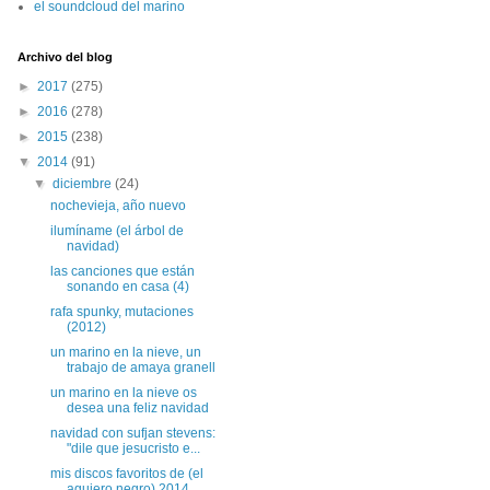
el soundcloud del marino
Archivo del blog
►
2017
(275)
►
2016
(278)
►
2015
(238)
▼
2014
(91)
▼
diciembre
(24)
nochevieja, año nuevo
ilumíname (el árbol de
navidad)
las canciones que están
sonando en casa (4)
rafa spunky, mutaciones
(2012)
un marino en la nieve, un
trabajo de amaya granell
un marino en la nieve os
desea una feliz navidad
navidad con sufjan stevens:
"dile que jesucristo e...
mis discos favoritos de (el
agujero negro) 2014