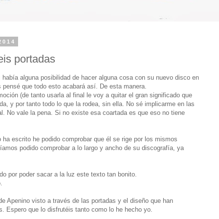
2014
eis portadas
i había alguna posibilidad de hacer alguna cosa con su nuevo disco en
s pensé que todo esto acabará así. De esta manera.
moción (de tanto usarla al final le voy a quitar el gran significado que
da, y por tanto todo lo que la rodea, sin ella. No sé implicarme en las
 No vale la pena. Si no existe esa coartada es que eso no tiene
co ha escrito he podido comprobar que él se rige por los mismos
bíamos podido comprobar a lo largo y ancho de su discografía, ya
o por poder sacar a la luz este texto tan bonito.
.
 de Apenino visto a través de las portadas y el diseño que han
 Espero que lo disfrutéis tanto como lo he hecho yo.