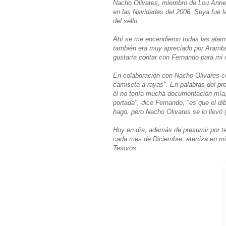
Nacho Olivares, miembro de Lou Anne 
en las Navidades del 2006. Suya fue l
del sello.
Ahí se me encendieron todas las alarm
también era muy apreciado por Arambu
gustaría contar con Fernando para mi
En colaboración con Nacho Olivares c
camiseta a rayas". En palabras del pr
él no tenía mucha documentación mía, 
portada", dice Fernando, "es que el di
hago, pero Nacho Olivares se lo llevó
Hoy en día, además de presumir por te
cada mes de Diciembre, aterriza en mi
Tesoros.