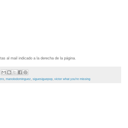
tas al mail indicado a la derecha de la página.
ero
,
manolodominguez
,
siguesiguepop
,
victor what you're missing