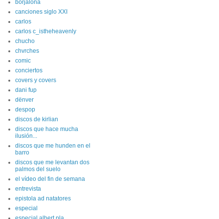
borjalona
canciones siglo XXI
carlos
carlos c_istheheavenly
chucho
chvrches
comic
conciertos
covers y covers
dani fup
dënver
despop
discos de kirlian
discos que hace mucha
ilusión...
discos que me hunden en el
barro
discos que me levantan dos
palmos del suelo
el vídeo del fin de semana
entrevista
epistola ad natatores
especial
especial albert pla