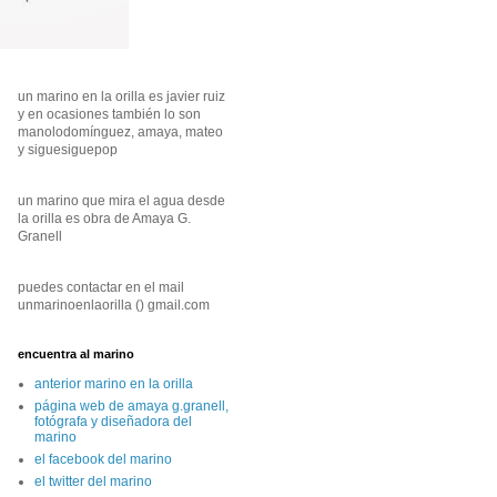
un marino en la orilla es javier ruiz
y en ocasiones también lo son
manolodomínguez, amaya, mateo
y siguesiguepop
un marino que mira el agua desde
la orilla es obra de Amaya G.
Granell
puedes contactar en el mail
unmarinoenlaorilla () gmail.com
encuentra al marino
anterior marino en la orilla
página web de amaya g.granell,
fotógrafa y diseñadora del
marino
el facebook del marino
el twitter del marino