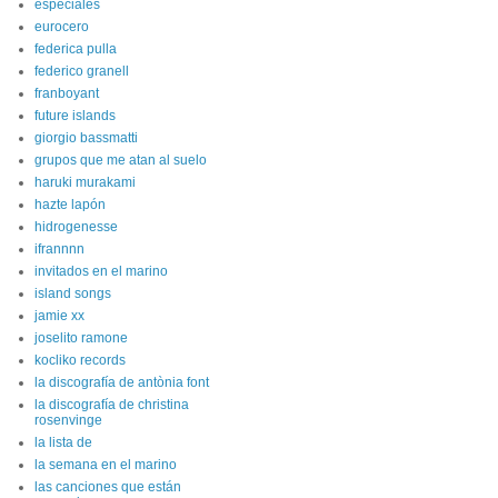
especiales
eurocero
federica pulla
federico granell
franboyant
future islands
giorgio bassmatti
grupos que me atan al suelo
haruki murakami
hazte lapón
hidrogenesse
ifrannnn
invitados en el marino
island songs
jamie xx
joselito ramone
kocliko records
la discografía de antònia font
la discografía de christina
rosenvinge
la lista de
la semana en el marino
las canciones que están