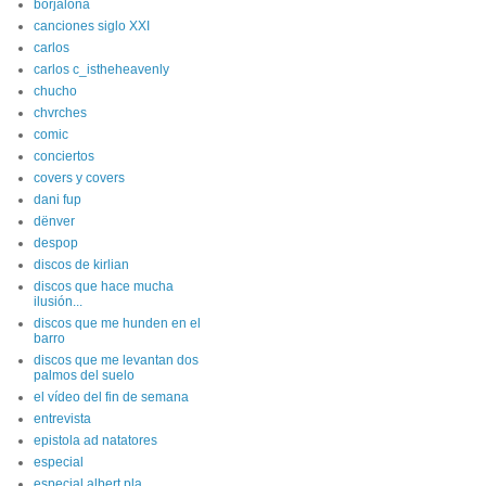
borjalona
canciones siglo XXI
carlos
carlos c_istheheavenly
chucho
chvrches
comic
conciertos
covers y covers
dani fup
dënver
despop
discos de kirlian
discos que hace mucha
ilusión...
discos que me hunden en el
barro
discos que me levantan dos
palmos del suelo
el vídeo del fin de semana
entrevista
epistola ad natatores
especial
especial albert pla