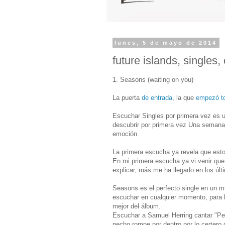
lunes, 5 de mayo de 2014
future islands, singles,
1. Seasons (waiting on you)
La puerta
de entrada
, la que
empezó t
Escuchar Singles por primera vez es u
descubrir por primera vez Una semana 
emoción.
La primera escucha ya revela que esto 
En mi primera escucha ya vi venir que
explicar, más me ha llegado en los úl
Seasons es el perfecto single en un m
escuchar en cualquier momento, para lu
mejor del álbum.
Escuchar a Samuel Herring cantar "Pe
pecho rompe por dentro por lo certero 