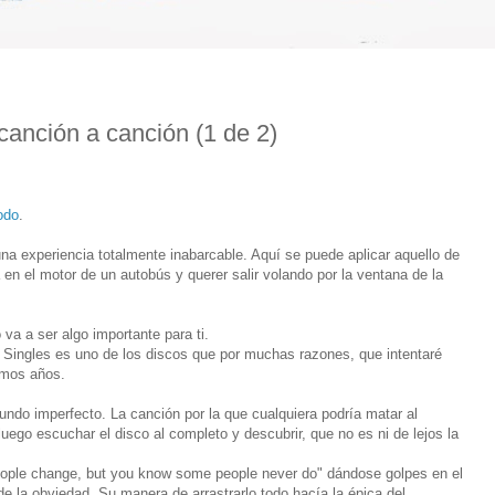
 canción a canción (1 de 2)
odo
.
na experiencia totalmente inabarcable. Aquí se puede aplicar aquello de
en el motor de un autobús y querer salir volando por la ventana de la
va a ser algo importante para ti.
 Singles es uno de los discos que por muchas razones, que intentaré
timos años.
undo imperfecto. La canción por la que cualquiera podría matar al
ego escuchar el disco al completo y descubrir, que no es ni de lejos la
ople change, but you know some people never do" dándose golpes en el
de la obviedad. Su manera de arrastrarlo todo hacía la épica del