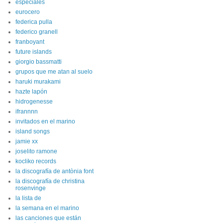
especiales
eurocero
federica pulla
federico granell
franboyant
future islands
giorgio bassmatti
grupos que me atan al suelo
haruki murakami
hazte lapón
hidrogenesse
ifrannnn
invitados en el marino
island songs
jamie xx
joselito ramone
kocliko records
la discografía de antònia font
la discografía de christina
rosenvinge
la lista de
la semana en el marino
las canciones que están