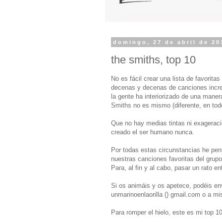
domingo, 27 de abril de 20
the smiths, top 10
No es fácil crear una lista de favorit
decenas y decenas de canciones incre
la gente ha interiorizado de una maner
Smiths no es mismo (diferente, en todo
Que no hay medias tintas ni exagerac
creado el ser humano nunca.
Por todas estas circunstancias he pen
nuestras canciones favoritas del grupo
Para, al fin y al cabo, pasar un rato en
Si os animáis y os apetece, podéis env
unmarinoenlaorilla () gmail.com o a mis
Para romper el hielo, este es mi top 10