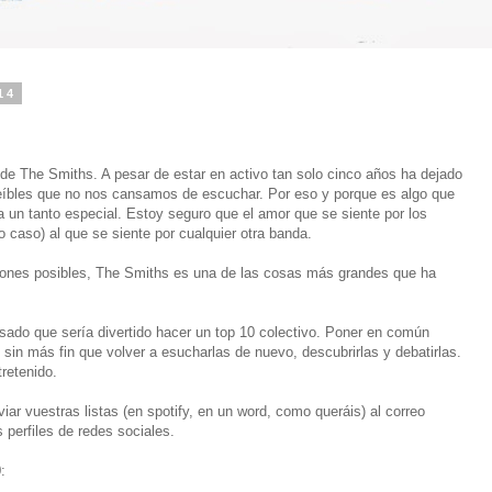
14
as de The Smiths. A pesar de estar en activo tan solo cinco años ha dejado
íbles que no nos cansamos de escuchar. Por eso y porque es algo que
a un tanto especial. Estoy seguro que el amor que se siente por los
 caso) al que se siente por cualquier otra banda.
iones posibles, The Smiths es una de las cosas más grandes que ha
sado que sería divertido hacer un top 10 colectivo. Poner en común
 sin más fin que volver a esucharlas de nuevo, descubrirlas y debatirlas.
tretenido.
iar vuestras listas (en spotify, en un word, como queráis) al correo
 perfiles de redes sociales.
: