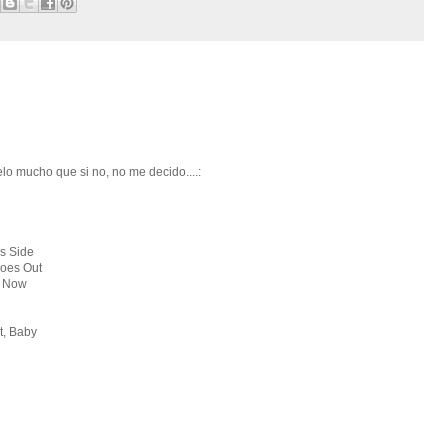
elo mucho que si no, no me decido....:
is Side
Goes Out
e Now
t, Baby