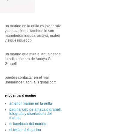
un marino en la orilla es javier ruiz
y en ocasiones también lo son
manolodomínguez, amaya, mateo
y siguesiguepop
un marino que mira el agua desde
la orilla es obra de Amaya G.
Granell
puedes contactar en el mail
unmarinoenlaorilla () gmail.com
encuentra al marino
anterior marino en la orilla
página web de amaya g.granell,
fotógrafa y diseñadora del
marino
el facebook del marino
el twitter del marino