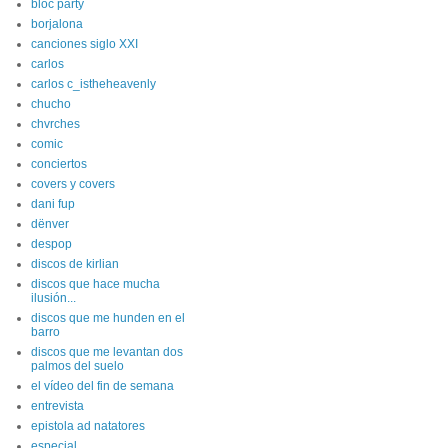
bloc party
borjalona
canciones siglo XXI
carlos
carlos c_istheheavenly
chucho
chvrches
comic
conciertos
covers y covers
dani fup
dënver
despop
discos de kirlian
discos que hace mucha
ilusión...
discos que me hunden en el
barro
discos que me levantan dos
palmos del suelo
el vídeo del fin de semana
entrevista
epistola ad natatores
especial