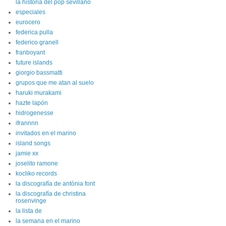
la historia del pop sevillano
especiales
eurocero
federica pulla
federico granell
franboyant
future islands
giorgio bassmatti
grupos que me atan al suelo
haruki murakami
hazte lapón
hidrogenesse
ifrannnn
invitados en el marino
island songs
jamie xx
joselito ramone
kocliko records
la discografía de antònia font
la discografía de christina
rosenvinge
la lista de
la semana en el marino