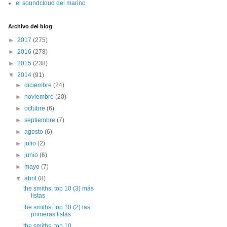
el soundcloud del marino
Archivo del blog
►
2017
(275)
►
2016
(278)
►
2015
(238)
▼
2014
(91)
►
diciembre
(24)
►
noviembre
(20)
►
octubre
(6)
►
septiembre
(7)
►
agosto
(6)
►
julio
(2)
►
junio
(6)
►
mayo
(7)
▼
abril
(8)
the smiths, top 10 (3) más
listas
the smiths, top 10 (2) las
primeras listas
the smiths, top 10