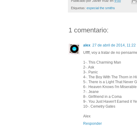
Publicado por
Javier Ruiz
en
9:00
Etiquetas:
especial the smiths
1 comentario:
alex
27 de abril de 2014, 11:22
Uffff, voy a tratar de no pensarm
1-. This Charming Man
2-. Ask
3-. Panic
4-. The Boy With The Thorn in H
5-. There is a Light That Never 
6-. Heaven Knows I'm Miserabl
7-. Jeane
8-. Girlfriend in a Coma
9-. You Just Haven't Earned it Ye
10-. Cemetry Gates
Alex
Responder