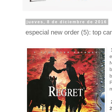
jueves, 8 de diciembre de 2016
especial new order (5): top c
1
e
N
b
b
P
m
2