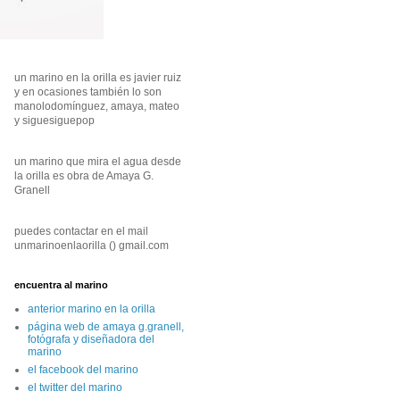
un marino en la orilla es javier ruiz
y en ocasiones también lo son
manolodomínguez, amaya, mateo
y siguesiguepop
un marino que mira el agua desde
la orilla es obra de Amaya G.
Granell
puedes contactar en el mail
unmarinoenlaorilla () gmail.com
encuentra al marino
anterior marino en la orilla
página web de amaya g.granell,
fotógrafa y diseñadora del
marino
el facebook del marino
el twitter del marino