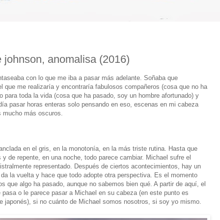
 johnson, anomalisa (2016)
ntaseaba con lo que me iba a pasar más adelante. Soñaba que
 el que me realizaría y encontraría fabulosos compañeros (cosa que no ha
io para toda la vida (cosa que ha pasado, soy un hombre afortunado) y
odía pasar horas enteras solo pensando en eso, escenas en mi cabeza
ios mucho más oscuros.
nclada en el gris, en la monotonía, en la más triste rutina. Hasta que
os y de repente, en una noche, todo parece cambiar. Michael sufre el
stralmente representado. Después de ciertos acontecimientos, hay un
le da la vuelta y hace que todo adopte otra perspectiva. Es el momento
s que algo ha pasado, aunque no sabemos bien qué. A partir de aquí, el
e pasa o le parece pasar a Michael en su cabeza (en este punto es
ete japonés), si no cuánto de Michael somos nosotros, si soy yo mismo.