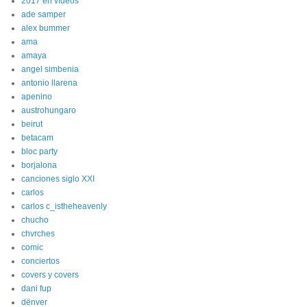
2017 en vídeos
ade samper
alex bummer
ama
amaya
angel simbenia
antonio llarena
apenino
austrohungaro
beirut
betacam
bloc party
borjalona
canciones siglo XXI
carlos
carlos c_istheheavenly
chucho
chvrches
comic
conciertos
covers y covers
dani fup
dënver