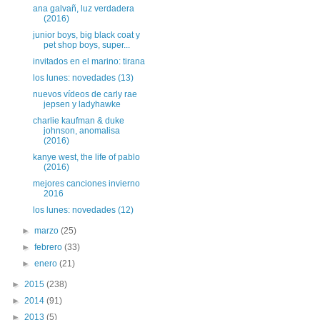
ana galvañ, luz verdadera
(2016)
junior boys, big black coat y
pet shop boys, super...
invitados en el marino: tirana
los lunes: novedades (13)
nuevos vídeos de carly rae
jepsen y ladyhawke
charlie kaufman & duke
johnson, anomalisa
(2016)
kanye west, the life of pablo
(2016)
mejores canciones invierno
2016
los lunes: novedades (12)
►
marzo
(25)
►
febrero
(33)
►
enero
(21)
►
2015
(238)
►
2014
(91)
►
2013
(5)