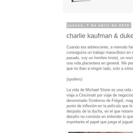
jueves, 7 de abril de 2016
charlie kaufman & duke
Cuando era adolescente, a menudo fa
conseguiría un trabajo maravilloso en
pasado, soy un hombre triste), un nov
una vida placentera en general. Me p
que no iban a ningún lado, solo a sit
(spoilers)
La vida de Michael Stone es una vida a
viaja a Cincinnati por viaje de negoci
denominado Síndrome de Frégoli, magi
punto de inflexión en la película que 
después de la ducha, en el que notamo
desafío no consiste en entender lo qu
importante el papel que juega el jugu