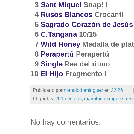
3
Sant Miquel
Snap! I
4
Rusos Blancos
Crocanti
5
Sagrado Corazón de Jesús
6
C.Tangana
10/15
7
Wild Honey
Medalla de pla
8
Perapertú
Perapertú
9
Single
Rea del ritmo
10
El Hijo
Fragmento I
Publicado por
manolodominguez
en
22:26
Etiquetas:
2015 en eps
,
manolodominguez
,
res
No hay comentarios: