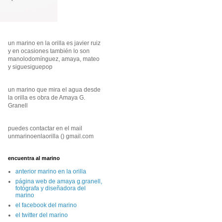
un marino en la orilla es javier ruiz
y en ocasiones también lo son
manolodomínguez, amaya, mateo
y siguesiguepop
un marino que mira el agua desde
la orilla es obra de Amaya G.
Granell
puedes contactar en el mail
unmarinoenlaorilla () gmail.com
encuentra al marino
anterior marino en la orilla
página web de amaya g.granell,
fotógrafa y diseñadora del
marino
el facebook del marino
el twitter del marino