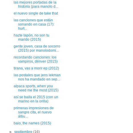
las mejores portadas de la
historia (para manolo d...
el nuevo single de take that
las canciones que están
sonando en casa (17):
hurt...
hazte lapón, no son tu
marido (2015)
gente joven, casa de socorro
(2015) por manolodomi...
recordando canciones: los
vampiros, dënver (2015)
tirana, vas a morir ep (2012)
las postales que jens lekman
nos ha mandado en sep...
alpaca sports, when you
need me the most (2015)
así se baila el 2015 (con un
marino en la orilla)
primeras impresiones de
sangre cita, el nuevo
álbu...
baio, the names (2015)
►
septiembre
(16)