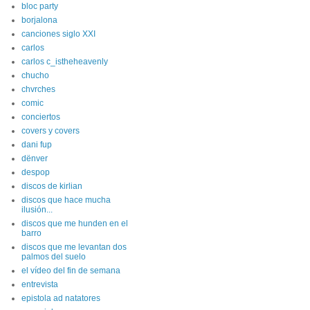
bloc party
borjalona
canciones siglo XXI
carlos
carlos c_istheheavenly
chucho
chvrches
comic
conciertos
covers y covers
dani fup
dënver
despop
discos de kirlian
discos que hace mucha
ilusión...
discos que me hunden en el
barro
discos que me levantan dos
palmos del suelo
el vídeo del fin de semana
entrevista
epistola ad natatores