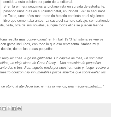
sentido a esta edición por parte de la editorial.
Si en la primera seguimos al protagonista en su vida de estudiante,
pasando unos días en su ciudad natal, en Pinball 1973 lo seguimos
en Tokio, unos años más tarde (la historia continúa en el siguiente
libro que comentaba antes, La caza del carnero salvaje, compartiendo
la, baila, otra de sus novelas, aunque todos ellos se pueden leer de
storia resulta más
convencional,
en Pinball 1973 la historia se vuelve
 con gatos incluídos, con todo lo que eso representa. Ambas muy
detalle, desde las cosas pequeñas:
 Cualquier cosa. Algo insignificante. Un capullo de rosa, un sombrero
 niños, un viejo disco de Gene Pitney... Una sucesión de pequeñas
nte dos o tres días, aquello ronda por nuestra mente y, luego, vuelve a
n nuestro corazón hay innumerables pozos abiertos que sobrevuelan los
de otoño al aterdecer fue, ni más ni menos, una máquina pinball...."