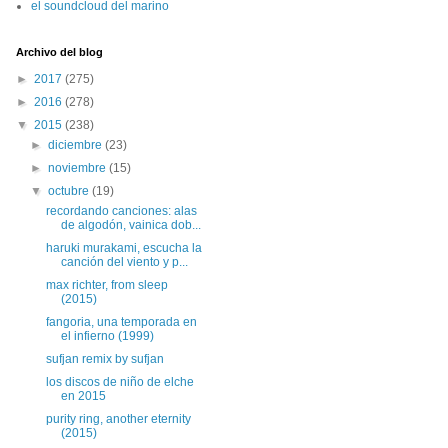
el soundcloud del marino
Archivo del blog
►
2017
(275)
►
2016
(278)
▼
2015
(238)
►
diciembre
(23)
►
noviembre
(15)
▼
octubre
(19)
recordando canciones: alas
de algodón, vainica dob...
haruki murakami, escucha la
canción del viento y p...
max richter, from sleep
(2015)
fangoria, una temporada en
el infierno (1999)
sufjan remix by sufjan
los discos de niño de elche
en 2015
purity ring, another eternity
(2015)