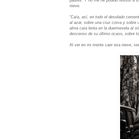
padres. Y no me he podido resistir a t
nieve:
“Caía, así, en todo el desolado cemen
al azar, sobre una cruz corva y sobre 
alma caía lenta en la duermevela al oír
descenso de su último ocaso, sobre to
Al ver en mi mente caer esa nieve, sen