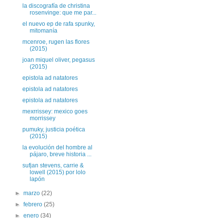
la discografía de christina
rosenvinge: que me par...
el nuevo ep de rafa spunky,
mitomanía
mcenroe, rugen las flores
(2015)
joan miquel oliver, pegasus
(2015)
epistola ad natatores
epistola ad natatores
epistola ad natatores
mexrrissey: mexico goes
morrissey
pumuky, justicia poética
(2015)
la evolución del hombre al
pájaro, breve historia ...
sufjan stevens, carrie &
lowell (2015) por lolo
lapón
►
marzo
(22)
►
febrero
(25)
►
enero
(34)