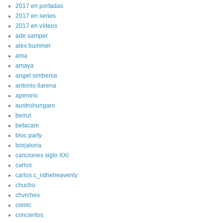
2017 en portadas
2017 en series
2017 en vídeos
ade samper
alex bummer
ama
amaya
angel simbenia
antonio llarena
apenino
austrohungaro
beirut
betacam
bloc party
borjalona
canciones siglo XXI
carlos
carlos c_istheheavenly
chucho
chvrches
comic
conciertos