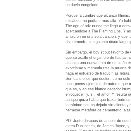
un duelo congelado.
Porque la cumbre que alcanzó Illinois, 
iniciático, no podía ir más allá. Ya ha
The age of adz nunca me llegó a conve
acercándose a The Flaming Lips. Y asu
ambición en una sola canción, y que l
divertimento, el siguiente disco largo 
Sin embargo, el boy scout favorito de 
que se acalle el enjambre de flautas, c
alcanza una nueva cota de emoción en 
exorcismo y memoria tras la muerte d
haga el esfuerzo de traducir las letra
Son canciones que duelen, como sólo p
unos pocos ejemplos de autores que m
que es, y en ese blanco cegador irrump
enloquecer y, sí, el amor. Y resulta 
aunque quizá había que trazar todo es
lo mínimo nos ha dejado sin aliento y
hermosa metáfora de cementerio, alas a
PD: Justo después de acabar de escribi
cierra Dublineses, de James Joyce, y 