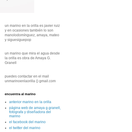
un marino en la orilla es javier ruiz
y en ocasiones también lo son
manolodomínguez, amaya, mateo
y siguesiguepop
un marino que mira el agua desde
la orilla es obra de Amaya G.
Granell
puedes contactar en el mail
unmarinoenlaorilla () gmail.com
encuentra al marino
anterior marino en la orilla
página web de amaya g.granell,
fotógrafa y diseñadora del
marino
el facebook del marino
el twitter del marino