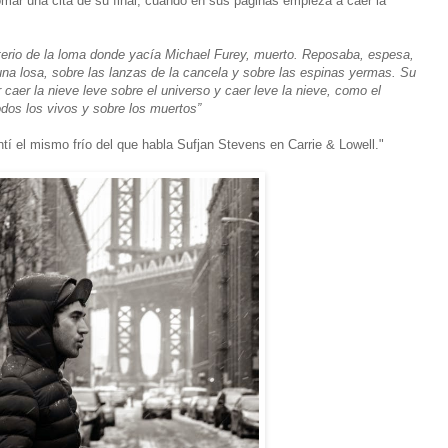
omar una cita de su final, cuando en sus páginas empieza a caer la
terio de la loma donde yacía Michael Furey, muerto. Reposaba, espesa,
una losa, sobre las lanzas de la cancela y sobre las espinas yermas. Su
 caer la nieve leve sobre el universo y caer leve la nieve, como el
dos los vivos y sobre los muertos”
tí el mismo frío del que habla Sufjan Stevens en Carrie & Lowell."