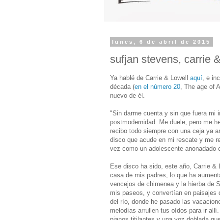
lunes, 6 de abril de 2015
sufjan stevens, carrie &
Ya hablé de Carrie & Lowell
aquí
, e in
década (
en el número 20
, The age of 
nuevo de él.
"Sin darme cuenta y sin que fuera mi 
postmodernidad. Me duele, pero me he 
recibo todo siempre con una ceja ya a
disco que acude en mi rescate y me r
vez como un adolescente anonadado c
Ese disco ha sido, este año, Carrie & 
casa de mis padres, lo que ha aumentad
vencejos de chimenea y la hierba de S
mis paseos, y convertían en paisajes 
del río, donde he pasado las vacacio
melodías arrullen tus oídos para ir all
pianos titilantes y una voz doblada qu