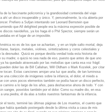
la de la fascinante policromía y la grandiosidad contenida del viaje
bía ahí un disco insuperable y único. Y, personalmente, la vía abierta por
ncer. Prefiero a Sufjan intentando ser Leonard Bernstein que
miendo que All delighted people era la máxima expresión posible de
os discos navideños, ya los haga él o Phil Spector, siempre serán un
quedaba en el lugar de un imposible.
América no es de los que se achantan, y en un triple salto mortal, deja
ítaras, banjos, metales, violines, sintetizadores y coros celestiales y
la desnudez. Quizá es porque destila verdad toda esta historia de
e su madre; o quizá no sea nada de eso, puesto que antes de que uno
s, ya ha quedado atravesado por las melodías que canta esa voz frágil.
ueden doler las de Bill Callahan, Will Oldham o Mark Kozelek, por citar
e tocan. Estas canciones arrojan una luz que araña, de tan luminosa
e una colección de imágenes sobre la infancia, el dolor, el miedo a
que con unos pocos elementos también se podía hacer un disco perfecto,
te camino a lo largo de los años, para deshacerse ahora de todo. Y con
 sin sangre, poseídos también por el dolor. Como su madre dio, en esa
 una piedra; él da alas a todos nuestros fantasmas de la infancia.
r el texto, terminé las últimas páginas de Los muertos, el cuento que
que había quedado postergado desde la última visita a casa de mis