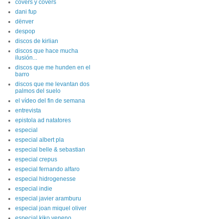
covers y covers
dani fup
dënver
despop
discos de kirlian
discos que hace mucha
ilusión...
discos que me hunden en el
barro
discos que me levantan dos
palmos del suelo
el vídeo del fin de semana
entrevista
epistola ad natatores
especial
especial albert pla
especial belle & sebastian
especial crepus
especial fernando alfaro
especial hidrogenesse
especial indie
especial javier aramburu
especial joan miquel oliver
especial kiko veneno