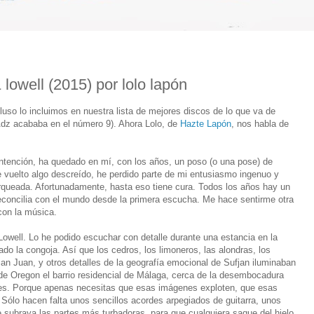
 lowell (2015) por lolo lapón
cluso lo incluimos en nuestra lista de mejores discos de lo que va de
Adz acababa en el número 9). Ahora Lolo, de
Hazte Lapón
, nos habla de
intención, ha quedado en mí, con los años, un poso (o una pose) de
vuelto algo descreído, he perdido parte de mi entusiasmo ingenuo y
rqueada. Afortunadamente, hasta eso tiene cura. Todos los años hay un
econcilia con el mundo desde la primera escucha. Me hace sentirme otra
on la música.
Lowell. Lo he podido escuchar con detalle durante una estancia en la
o la congoja. Así que los cedros, los limoneros, las alondras, los
an Juan, y otros detalles de la geografía emocional de Sufjan iluminaban
de Oregon el barrio residencial de Málaga, cerca de la desembocadura
nes. Porque apenas necesitas que esas imágenes exploten, que esas
í. Sólo hacen falta unos sencillos acordes arpegiados de guitarra, unos
e subraya las partes más turbadoras, para que cualquiera saque del hielo